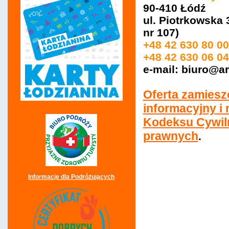
90-410 Łódź
ul. Piotrkowska
nr 107)
+48 42 630 80 00
+48 42 630 06 04
e-mail: biuro@a
Oferta zamiesz
informacyjny i 
Kodeksu Cywil
prawnych
.
Informacje dla Podróżujących