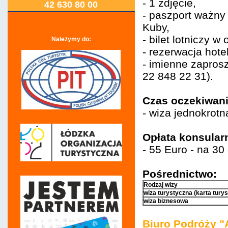
- 1 zdjęcie,
42 630 80 00
- paszport ważny
Kuby,
- bilet lotniczy w 
Należymy do:
- rezerwacja hote
- imienne zapros
22 848 22 31).
Czas oczekiwani
- wiza jednokrotn
Opłata konsular
- 55 Euro - na 30
Pośrednictwo:
Rodzaj wizy
wiza turystyczna (karta turys
wiza biznesowa
Biuro Podróży "