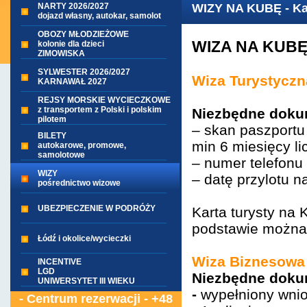
NARTY 2026/2027
WIZY NA KUBĘ - Kar
dojazd własny, autokar, samolot
OBOZY MŁODZIEŻOWE
WIZA NA KUB
kolonie dla dzieci
ZIMOWISKA
SYLWESTER 2026/2027
Wiza Turystyczna 
KARNAWAŁ 2027
REJSY MORSKIE WYCIECZKOWE
z transportem z Polski i polskim
Niezbędne doku
pilotem
– skan paszportu
BILETY
min 6 miesięcy l
autokarowe, promowe,
samolotowe
– numer telefon
WIZY
– datę przylotu n
pośrednictwo wizowe
UBEZPIECZENIE W PODRÓŻY
Karta turysty na 
podstawie można 
Łódź i okolice/wycieczki
Wiza Biznesowa
INCENTIVE
LGD
Niezbędne doku
UNIWERSYTET III WIEKU
-
wypełniony wni
- Centrum rezerwacji - +48