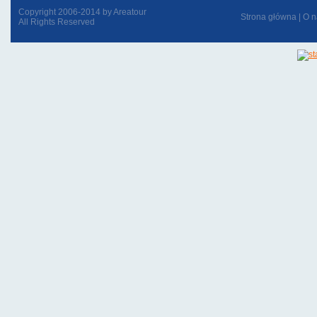
Copyright 2006-2014 by Areatour
Strona główna
|
O n
All Rights Reserved