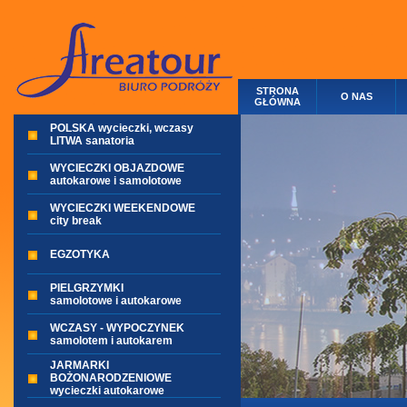
STRONA
O NAS
GŁÓWNA
POLSKA wycieczki, wczasy
LITWA sanatoria
WYCIECZKI OBJAZDOWE
autokarowe i samolotowe
WYCIECZKI WEEKENDOWE
city break
EGZOTYKA
PIELGRZYMKI
samolotowe i autokarowe
WCZASY - WYPOCZYNEK
samolotem i autokarem
JARMARKI
BOŻONARODZENIOWE
wycieczki autokarowe