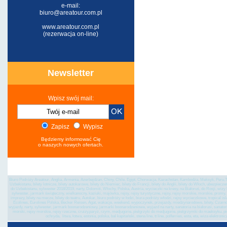
e-mail:
biuro@areatour.com.pl
www.areatour.com.pl
(rezerwacja on-line)
Newsletter
Wpisz swój mail:
Zapisz
Wypisz
Będziemy informować Cię
o naszych nowych ofertach.
Biuro Podróży Areatour, Anglia, Armenia, Azerbejdżan, Chiny, Chile, Egipt, Chorwacja, Kazachstan, Kambodża, Meksyk, Peru,Tu
Uzbekistanu, bilety lotnicze, bilety autokarowe, bilety do Niemiec, bilety do Francji, bilety do Anglii, bilety do Włoch, ubezpiec
do Uzbekistanu, sylwester 2018/2019, narty, Dolomiti, Włochy, Polska, Austria, wycieczki na kresy, na Białoruś, do Rosji, wi
sylwester, jarmark świąteczny, wielkanocny, kaziuki, majówka, rejsy, rejsy turystyczne, rejsy, rejsy morskie, morskie, promy, st
imprezy, bilety na mecze, bilety do teatru, Autokar, biuro podróży w łodzi, biura podróży włodzi, rejsy wycieczkowe, tropical is
Ecolines, Eurolines Polska, Becker Reisen, Agat, wakacje, weekend, wypoczynek, przejazdy, miedzynarodowe, bilety, Czarnogó
wyjazdy, narty, sylwester, jarmark boonarodzeniowy, jarmarki boonarodzeniowe, wyjazd na narty, sanatoria na białorusi, sanatoria 
morski, rejsy morskie, rejsy rzeczne, cruizy,paryż, rzym, medjugorie, pielgrzyki do medjugorie, pielgrzymki do maeksyku, p
ochryda, litwa, łotwa, estonia, polska, bal kapitański, stena line, tt line, polferries, esta, eta, wiza el