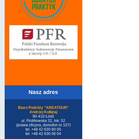
Nasz adres
Biuro Podróży "AREATOUR"
Andrzej Kołłątaj
90-410 Łódź
ul. Piotrkowska 31, lok. 52
(prawa oficyna, domofon nr 107)
tel. +48 42 630 80 00
tel. +48 42 630 06 04