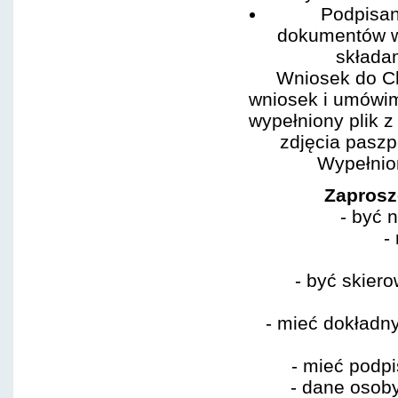
Podpisan
dokumentów w
składa
Wniosek do Ch
wniosek i umówi
wypełniony plik 
zdjęcia paszp
Wypełnion
Zaprosz
- być 
-
-
być skiero
- mieć dokładny
- mieć podp
- dane osoby