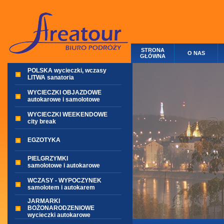
STRONA
O NAS
GŁÓWNA
POLSKA wycieczki, wczasy
LITWA sanatoria
WYCIECZKI OBJAZDOWE
autokarowe i samolotowe
WYCIECZKI WEEKENDOWE
city break
EGZOTYKA
PIELGRZYMKI
samolotowe i autokarowe
WCZASY - WYPOCZYNEK
samolotem i autokarem
JARMARKI
BOŻONARODZENIOWE
wycieczki autokarowe