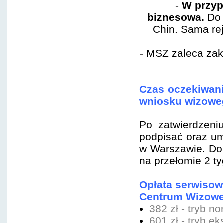
-
W przyp
biznesowa.
Do 
Chin. Sama rej
- MSZ zaleca zak
Czas oczekiwani
wniosku wizowe
Po zatwierdzeni
podpisać oraz u
w Warszawie. Do
na przełomie 2 t
Opłata serwisow
Centrum Wizowe
382 zł - tryb no
601 zł - tryb e