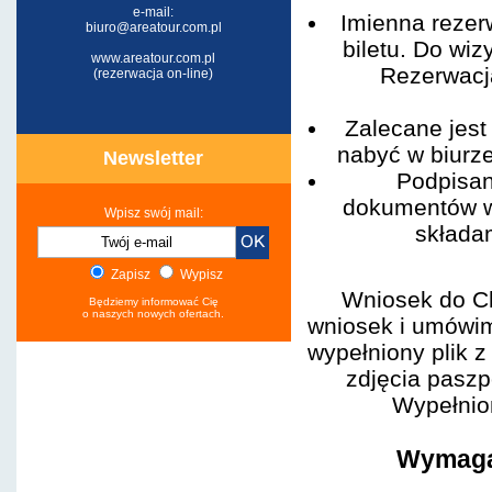
e-mail:
Imienna rezer
biuro@areatour.com.pl
biletu. Do wi
www.areatour.com.pl
Rezerwacja
(rezerwacja on-line)
Zalecane jest
nabyć w biur
Newsletter
Podpisan
dokumentów w
Wpisz swój mail:
składa
Zapisz
Wypisz
Wniosek do Ch
Będziemy informować Cię
o naszych nowych ofertach.
wniosek i umówi
wypełniony plik 
zdjęcia paszp
Wypełnion
Wymaga