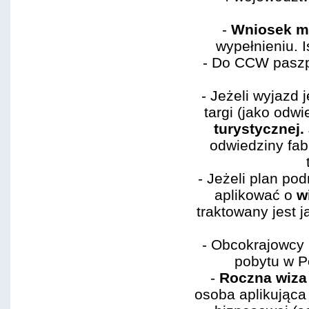
-
Wniosek mu
wypełnieniu. 
- Do CCW paszp
- Jeżeli wyjazd 
targi (jako odw
turystycznej.
odwiedziny fab
- Jeżeli plan po
aplikować o
w
traktowany jest 
- Obcokrajowcy 
pobytu w P
-
Roczna wiza
osoba aplikująca