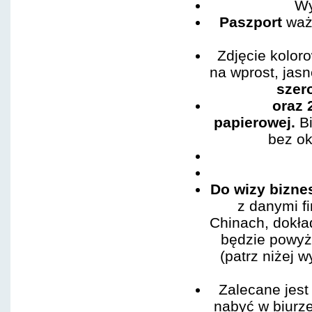
Wy
Paszport
waż
Zdjęcie kolor
na wprost, jasn
szer
oraz 
papierowej.
Bi
bez ok
Do wizy bizne
z danymi f
Chinach, dokła
będzie powyże
(patrz niżej 
Zalecane jest
nabyć w biur