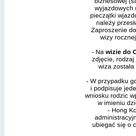
biznesowej (s
wyjazdowych n
pieczątki wjazd
należy przesł
Zaproszenie do
wizy rocznej
- Na
wizie do 
zdjęcie, rodzaj
wiza został
- W przypadku gd
i podpisuje jed
wniosku rodzic w
w imieniu dz
- Hong K
administracyj
ubiegać się o c