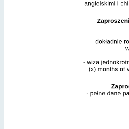
angielskimi i c
Zaproszeni
- dokładnie r
w
- wiza jednokrotn
(x) months of v
Zapro
- pełne dane p