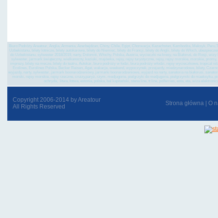
on-line do chin. chińskie w
Biuro Podróży Areatour, Anglia, Armenia, Azerbejdżan, Chiny, Chile, Egipt, Chorwacja, Kazachstan, Kambodża, Meksyk, Peru,Tu
Uzbekistanu, bilety lotnicze, bilety autokarowe, bilety do Niemiec, bilety do Francji, bilety do Anglii, bilety do Włoch, ubezpiec
do Uzbekistanu, sylwester 2018/2019, narty, Dolomiti, Włochy, Polska, Austria, wycieczki na kresy, na Białoruś, do Rosji, wi
sylwester, jarmark świąteczny, wielkanocny, kaziuki, majówka, rejsy, rejsy turystyczne, rejsy, rejsy morskie, morskie, promy, st
imprezy, bilety na mecze, bilety do teatru, Autokar, biuro podróży w łodzi, biura podróży włodzi, rejsy wycieczkowe, tropical is
Ecolines, Eurolines Polska, Becker Reisen, Agat, wakacje, weekend, wypoczynek, przejazdy, miedzynarodowe, bilety, Czarnogó
wyjazdy, narty, sylwester, jarmark boonarodzeniowy, jarmarki boonarodzeniowe, wyjazd na narty, sanatoria na białorusi, sanatoria 
morski, rejsy morskie, rejsy rzeczne, cruizy,paryż, rzym, medjugorie, pielgrzyki do medjugorie, pielgrzymki do maeksyku, p
ochryda, litwa, łotwa, estonia, polska, bal kapitański, stena line, tt line, polferries, esta, eta, wiza el
Copyright 2006-2014 by Areatour
Strona główna
|
O n
All Rights Reserved