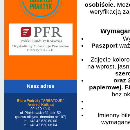
osobiście.
Może
weryfikacją z
Wymagan
Wy
Paszport
waż
Zdjęcie kolor
na wprost, jasn
szer
oraz 
Nasz adres
papierowej.
Bi
bez ok
Biuro Podróży "AREATOUR"
Andrzej Kołłątaj
90-410 Łódź
ul. Piotrkowska 31, lok. 52
Imienny bil
(prawa oficyna, domofon nr 107)
wymagane 
tel. +48 42 630 80 00
tel. +48 42 630 06 04