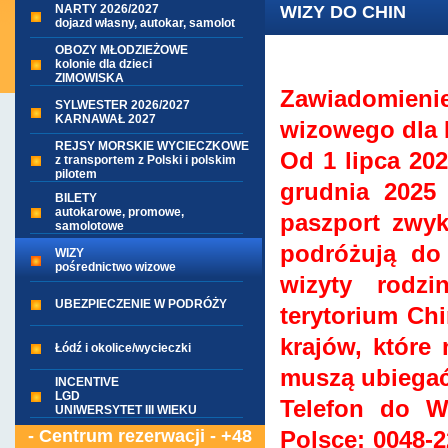
NARTY 2026/2027
WIZY DO CHIN
dojazd własny, autokar, samolot
OBOZY MŁODZIEŻOWE
kolonie dla dzieci
ZIMOWISKA
Zawiadomieni
SYLWESTER 2026/2027
KARNAWAŁ 2027
wizowego dla P
REJSY MORSKIE WYCIECZKOWE
Od 1 lipca 20
z transportem z Polski i polskim
pilotem
grudnia 2025
BILETY
autokarowe, promowe,
paszport zwykł
samolotowe
podróżują do
WIZY
pośrednictwo wizowe
wizyty rodz
UBEZPIECZENIE W PODRÓŻY
terytorium Ch
krajów, które
Łódź i okolice/wycieczki
muszą ubiegać
INCENTIVE
LGD
Telefon do W
UNIWERSYTET III WIEKU
- Centrum rezerwacji - +48
Polsce: 0048-2