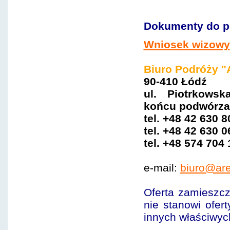
Dokumenty do p
Wniosek wizowy
Biuro Podróży "
90-410 Łódź
ul. Piotrkows
ko
ńcu
podwórza 
tel. +48 42 630 
tel.
+48 42 630 0
tel.
+48 574 704 
e-mail:
biuro@are
Oferta zamieszcz
nie stanowi ofer
innych właściwyc
wizy chińskie, wizy do chi