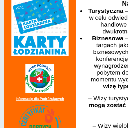
N
Turystyczna
–
w celu odwied
handlowe 
dwukrotn
Biznesowa
–
targach ja
biznesowych
konferencję
wynagrodzen
pobytem do 
momentu wyd
wizę typ
– Wizy turysty
Informacje dla Podróżujących
mogą zostać 
– Wizy wiel