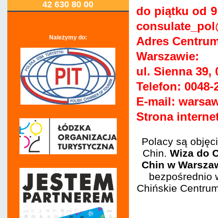
42 630 80 00
do piątku od 9
consulate_pol
Należymy do:
Adres Centru
Warszawie:
ul. Sienna 39,
Telefon: 0048-
E-mail: warsa
Strona interne
Polacy są objęc
Chin.
Wiza do C
Chin w Warszaw
bezpośrednio w
Chińskie Centrum