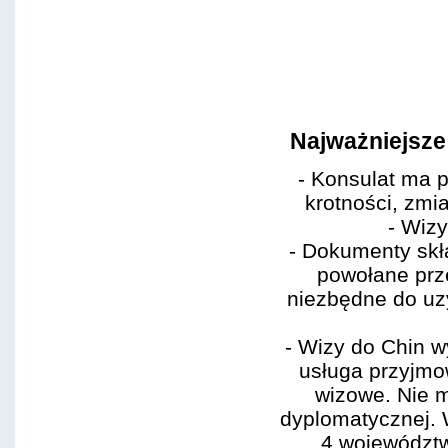
Najważniejsze 
-
Konsulat ma 
krotności, zmi
- Wiz
- Dokumenty skł
powołane pr
niezbędne do uzy
- Wizy do Chin 
usługa przyjmo
wizowe. Nie 
dyplomatycznej. 
4 województw