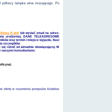
. O północy lampka wina musującego. Po
 Roma (5 dni)
lub
wysłać email na adres:
atę urodzenia), DANE TELEADRESOWE
ików oraz termin i miejsce wyjazdu. Nasi
ia szczegółów.
 się różnić od aktualnie obowiązującej. W
 z naszymi konsultantami.
oficyna)
owi oferty w rozumieniu przepisów Kodeksu
e, wycieczka samolotowa, 2019/2020, rzym, watykan,
 sylwester, wycieczka, wylot z krakowa, sylwester za