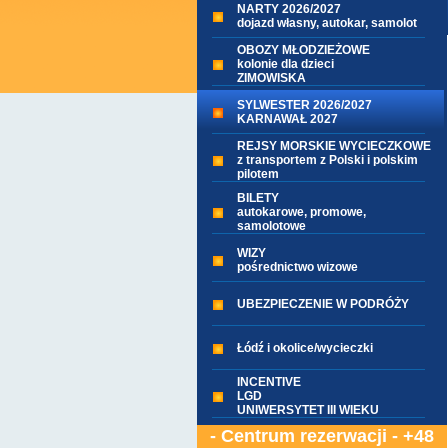
NARTY 2026/2027
dojazd własny, autokar, samolot
OBOZY MŁODZIEŻOWE
kolonie dla dzieci
ZIMOWISKA
SYLWESTER 2026/2027
KARNAWAŁ 2027
REJSY MORSKIE WYCIECZKOWE
z transportem z Polski i polskim
pilotem
BILETY
autokarowe, promowe,
samolotowe
WIZY
pośrednictwo wizowe
UBEZPIECZENIE W PODRÓŻY
Łódź i okolice/wycieczki
INCENTIVE
LGD
UNIWERSYTET III WIEKU
- Centrum rezerwacji - +48