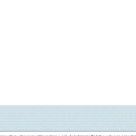
pt, Chorwacja, Kazachstan, Kambodża, Meksyk, Peru,Tunezja, Turcja, Hiszpania, Majorka, Niemcy, Bułgaria, Belgia, Holandia, Grecj
 do Francji, bilety do Anglii, bilety do Włoch, ubezpieczenie turystyczne, wycieczki, sanatoria, kolonie, obozy, imprezy integracyjne, sz
ustria, wycieczki na kresy, na Białoruś, do Rosji, wizy białoruskie, wizy rosyjskie, wizy kazachskie, wizy uzbeckie, obozy i kolon
y turystyczne, rejsy, rejsy morskie, morskie, promy, stena line, wypoczynek, rozkład, rozkład jazdy, egzotyka, pekin, chiński mur, krab
i, biura podróży włodzi, rejsy wycieczkowe, tropical islands, heide park, festival tulipanów, wicieczki nabiałoruś, wycieczki, wczasy, a
poczynek, przejazdy, miedzynarodowe, bilety, Czarnogóra, Malta, Albania, Francja, Niemcy, Holandia, Dania, Szwecja, Białoruś, Rosja
we, wyjazd na narty, sanatoria na białorusi, sanatoria na ukrainie, sanatoria na litwie, czabarok, różańskie, radon, bug, nadzieja, jez
 pielgrzyki do medjugorie, pielgrzymki do maeksyku, pielgrzymki do fatimy, pilegrzymki do sandiago de campostella, litwa, sylweste
i, stena line, tt line, polferries, esta, eta, wiza elektroniczna, e-wiza, Wycieczki na dominikanie, wczasy na zanzibarze, wypoczynek 