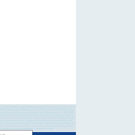
a, Oman, Wietnam, wizy na Białoruś, wizy do Rosji, wizy do USA, wizy do
kolenia, hotele, wizy na Białoruś, wizy do Rosji, wizy do Kazachstanu, wizy
ie, zimowiska, wizy, wizowanie, ankieta wizowa, ubezpieczenie TU EUROPA,
i, karaimi, łódź, piotrkowska, 31 lok, 52, gdzie wizy, autobusy, bilety na
ll inclusive, all, wszystko wcenie, samolotowe, bilety samolotowe, Sinbad,
, najtańsze wycieczki, najtańsze biuro podróży, tanie wycieczki, tanie
iorne, wizy na kubę, karta turysty na kubę, sindbad, rejs wycieczkowy, rejs
r na promie, sylwester na morzu, macedonia, macedonia północna, ohryd,
na dominikanie, seszele, wenezuela, medjugorie, izrael