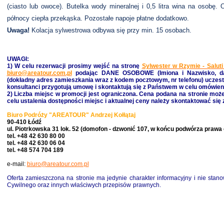
(ciasto lub owoce). Butelka wody mineralnej i 0,5 litra wina na osobę
północy ciepła przekąska. Pozostałe napoje płatne dodatkowo.
Uwaga!
Kolacja sylwestrowa odbywa się przy min. 15 osobach.
UWAGI:
1) W celu rezerwacji prosimy wejść na stronę
Sylwester w Rzymie - Saluti
biuro@areatour.com.pl
podając DANE OSOBOWE (Imiona i Nazwisko, d
(dokładny adres zamieszkania wraz z kodem pocztowym, nr telefonu) uczestn
konsultanci przygotują umowę i skontaktują się z Państwem w celu omówien
2) Liczba miejsc w promocji jest ograniczona. Cena podana na stronie może
celu ustalenia dostępności miejsc i aktualnej ceny należy skontaktować się
Biuro Podróży "AREATOUR" Andrzej Kołłątaj
90-410 Łódź
ul. Piotrkowska 31 lok. 52 (domofon - dzwoni
ć
107, w ko
ńcu
podwórza prawa 
tel. +48 42 630 80 00
tel.
+48 42 630 06 04
tel.
+48 574 704 189
e-mail:
biuro@areatour.com.pl
Oferta zamieszczona na stronie ma jedynie charakter informacyjny i nie stan
Cywilnego oraz innych właściwych przepisów prawnych
.
Włochy, Sylwester w Rzymi
do, włochy, sylwester we włoszech, sylwester we, w, we włoszech, sylwester w rzymie, w rzymie,
granicą, sylwester marzeń,