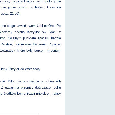
akończymy przy Piazza del Popolo gdzie
 następnie powrót do hotelu. Czas na
 godz. 21:00).
one błogosławieństwem Urbi et Orbi. Po
wiedzimy słynną Bazylikę św. Marii z
Getto. Kolejnym punktem spaceru będzie
a Palatyn, Forum oraz Koloseum. Spacer
ewnątrz), które były sercem imperium
60 km). Przylot do Warszawy.
niu. Pilot nie oprowadza po obiektach
. Z uwagi na przepisy dotyczące ruchu
e środków komunikacji miejskiej. Taksy