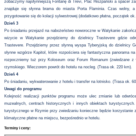
zobaczymy najsłynniejszą Fontanę di Trevi, Plac Hiszpański a spacer z
znajduje się słynna brama do miasta Porta Flaminia. Czas wolny, a
przygotowanie się do kolacji sylwestrowej (dodatkowo płatna, początek ok.
Dzień 3
Po śniadaniu przejazd na nabożeństwo noworoczne w Watykanie zakończ
wizycie w Watykanie przejdziemy do dzielnicy Trastevere gdzie od
Trastevere. Przejdziemy przez słynną wyspa Tyberyjską do dzielnicy 
słynne wzgórze Kapitol, które rozpościera się fantastyczna panorama n
rozpoczniemy tuż przy Koloseum oraz Forum Romanum (zwiedzane z w
rzymskiego. Wieczorem powrót do hotelu na nocleg. (Trasa ok. 220 km).
Dzień 4
Po śniadaniu, wykwaterowanie z hotelu i transfer na lotnisko. (Trasa ok. 
Uwagi do programu
Kolejność realizacji punktów programu może ulec zmianie lub odwróce
muzealnych, centrach historycznych i innych obiektach turystycznych
turystycznego w Rzymie przy zwiedzaniu konieczne będzie korzystanie z
klimatyczne płatne na miejscu, bezpośrednio w hotelu.
Terminy i ceny: