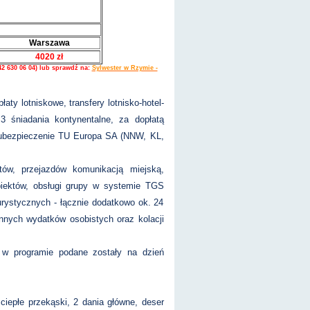
Warszawa
4020 zł
 42 630 06 04) lub sprawdź na:
Sylwester w Rzymie -
ty lotniskowe, transfery lotnisko-hotel-
 3 śniadania kontynentalne, za dopłatą
az ubezpieczenie TU Europa SA (NNW, KL,
tów, przejazdów komunikacją miejską,
biektów, obsługi grupy w systemie TGS
urystycznych - łącznie dodatkowo ok. 24
innych wydatków osobistych oraz kolacji
w programie podane zostały na dzień
 ciepłe przekąski, 2 dania główne, deser