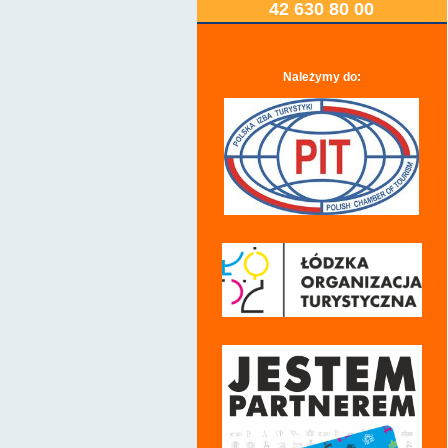
42 630 80 00
Należymy do: