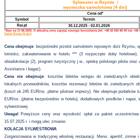
Sylwester w Rzymie /
wycieczka samolotowa (4 dni)
Cena od*
Symbol
Termin
Rai.pl
30.12.2025 - 02.01.2026
*Stan na 17.08.2025. O aktualną cenę zapytaj naszego konsultanta (tel. +48 42 630 80 00 lub +48
Saluti Roma (5 dni)
Cena obejmuje
: bezpośredni przelot samolotem rejsowym do/z Rzymu, opła
lotnisko, zakwaterowanie w hotelu *** (3 rozpoczęte doby hotelowe),
obiadokolacje (2), program turystyczny j.w., opiekę polskiego pilota or
Assistance i bagaż).
Cena nie obejmuje
: kosztów biletów wstępu do zwiedzanych obiek
lokalnych przewodników, kosztów rezerwacji biletów do zwiedzanych o
(koszt ok.245 EUR/os. płatne pilotowi imprezy). Nie obejmuje podatków t
EUR/os. (płatne bezpośrednio w hotelu), dodatkowych posiłków i napoi, 
sylwestrowej.
Uwaga!
Powyższe ceny oraz wysokość opłat za pakiet uczestnictwa 
15.07.2025 r. i mogą ulec zmianie.
KOLACJA SYLWESTROWA
Zorganizowana w tradycyjnej włoskiej restauracji. Menu: aperitif, zimne i