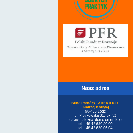
Nasz adres
Biuro Podróży "AREATOUR"
Andrzej Kołłątaj
90-410 Łódź
ul. Piotrkowska 31, lok. 52
(prawa oficyna, domofon nr 107)
tel. +48 42 630 80 00
tel. +48 42 630 06 04