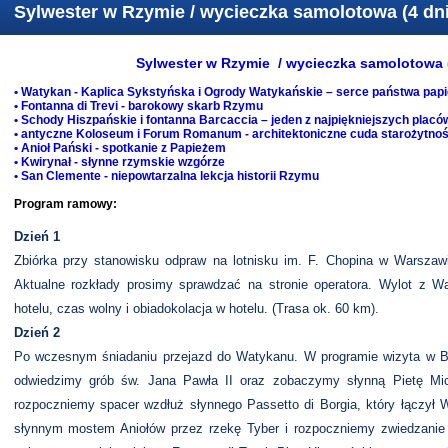
Sylwester w Rzymie / wycieczka samolotowa (4 dni
Sylwester w Rzymie / wycieczka samolotowa (
• Watykan - Kaplica Sykstyńska i Ogrody Watykańskie – serce państwa pap
• Fontanna di Trevi - barokowy skarb Rzymu
• Schody Hiszpańskie i fontanna Barcaccia – jeden z najpiękniejszych plac
• antyczne Koloseum i Forum Romanum - architektoniczne cuda starożytnoś
• Anioł Pański - spotkanie z Papieżem
• Kwirynał - słynne rzymskie wzgórze
• San Clemente - niepowtarzalna lekcja historii Rzymu
Program ramowy:
Dzień 1
Zbiórka przy stanowisku odpraw na lotnisku im. F. Chopina w Warszaw
Aktualne rozkłady prosimy sprawdzać na stronie operatora. Wylot z W
hotelu, czas wolny i obiadokolacja w hotelu. (Trasa ok. 60 km).
Dzień 2
Po wczesnym śniadaniu przejazd do Watykanu. W programie wizyta w Ba
odwiedzimy grób św. Jana Pawła II oraz zobaczymy słynną Pietę Mic
rozpoczniemy spacer wzdłuż słynnego Passetto di Borgia, który łączył
słynnym mostem Aniołów przez rzekę Tyber i rozpoczniemy zwiedzanie