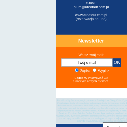
e-mail:
biuro@areatour.com.pl
www.areatour.com.pl
(rezerwacja on-line)
Newsletter
Wpisz swój mail:
Zapisz
Wypisz
Będziemy informować Cię
o naszych nowych ofertach.
Biuro Podróży Areatour, Anglia, Armenia, Azerbejdżan, Chiny, Chile, Egi
Uzbekistanu, bilety lotnicze, bilety autokarowe, bilety do Niemiec, bilety
do Uzbekistanu, sylwester 2018/2019, narty, Dolomiti, Włochy, Polska, A
sylwester, jarmark świąteczny, wielkanocny, kaziuki, majówka, rejsy, rejs
imprezy, bilety na mecze, bilety do teatru, Autokar, biuro podróży w łodz
Ecolines, Eurolines Polska, Becker Reisen, Agat, wakacje, weekend, wy
wyjazdy, narty, sylwester, jarmark boonarodzeniowy, jarmarki boonarodzenio
morski, rejsy morskie, rejsy rzeczne, cruizy,paryż, rzym, medjugorie,
ochryda, litwa, łotwa, estonia, polska, bal kapitańsk