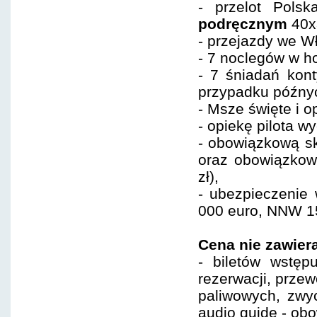
- przelot Pol
podręcznym
40x
- przejazdy we W
- 7 noclegów w ho
- 7 śniadań kont
przypadku późnyc
- Msze święte i 
- opiekę pilota w
- obowiązkową sk
oraz obowiązkow
zł),
- ubezpieczenie 
000 euro, NNW 15
Cena nie zawiera
- biletów wstęp
rezerwacji, prze
paliwowych, zwy
audio guide - ob