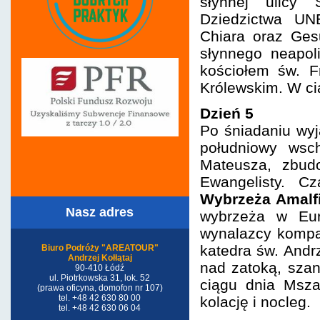
słynnej ulicy 
Dziedzictwa UN
Chiara oraz Ges
słynnego neapoli
kościołem św. F
Królewskim. W cią
Dzień 5
Po śniadaniu wy
południowy wsc
Mateusza, zbudo
Ewangelisty. C
Wybrzeża
Amalf
Nasz adres
wybrzeża w Eur
wynalazcy kompas
katedra św. Andr
Biuro Podróży "AREATOUR"
Andrzej Kołłątaj
nad zatoką, szan
90-410 Łódź
ul. Piotrkowska 31, lok. 52
ciągu dnia Msza
(prawa oficyna, domofon nr 107)
tel. +48 42 630 80 00
kolację i nocleg.
tel. +48 42 630 06 04