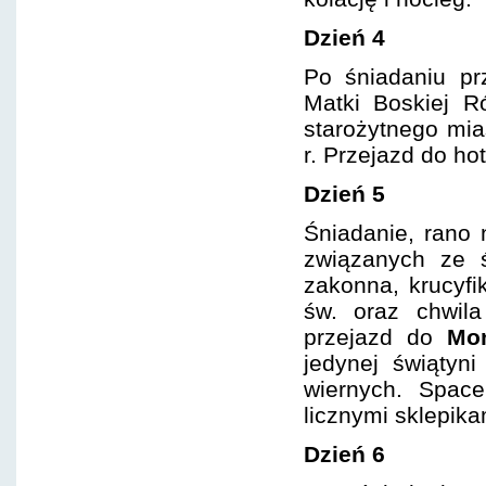
Dzień 4
Po śniadaniu p
Matki Boskiej R
starożytnego mi
r. Przejazd do ho
Dzień 5
Śniadanie, rano
związanych ze ś
zakonna, krucyfi
św. oraz chwila
przejazd do
Mon
jedynej świątyn
wiernych. Spac
licznymi sklepika
Dzień 6