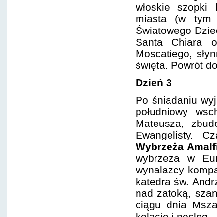
włoskie szopki 
miasta (w tym s
Światowego Dzie
Santa Chiara 
Moscatiego, słyn
święta. Powrót do
Dzień 3
Po śniadaniu wy
południowy wsc
Mateusza, zbudo
Ewangelisty. C
Wybrzeża
Amalf
wybrzeża w Eur
wynalazcy kompas
katedra św. Andr
nad zatoką, szan
ciągu dnia Msza
kolację i nocleg.