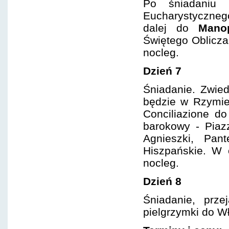
Po śniadaniu
Eucharystyczne
dalej do
Manop
Świętego Oblicza
nocleg.
Dzień 7
Śniadanie. Zwie
będzie w Rzymie 
Conciliazione d
barokowy - Piaz
Agnieszki, Pan
Hiszpańskie. W 
nocleg.
Dzień 8
Śniadanie, prze
pielgrzymki do W