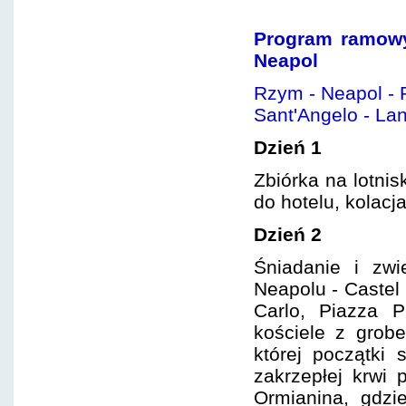
Program ramowy
Neapol
Rzym - Neapol - 
Sant'Angelo - La
Dzień 1
Zbiórka na lotnis
do hotelu, kolacja
Dzień 2
Śniadanie i zw
Neapolu - Castel
Carlo, Piazza P
kościele z grob
której początki 
zakrzepłej krwi 
Ormianina, gdzie