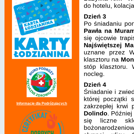
do hotelu, kolacja
Dzień 3
Po śniadaniu p
Pawła na Muram
się ojcowie trap
Najświętszej Ma
uznane przez W
klasztoru na
Mon
stóp klasztoru.
nocleg.
Dzień 4
Śniadanie i zwie
której początki 
Informacje dla Podróżujących
zakrzepłej krwi
Dolindo
. Później
się liczne skl
bożonarodzeniow