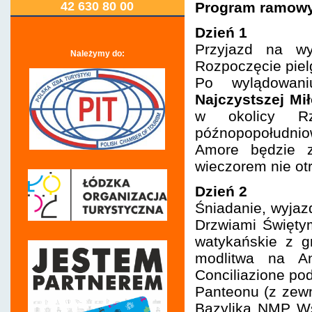
42 630 80 00
Program ramowy
Dzień 1
Przyjazd na wy
Należymy do:
Rozpoczęcie piel
Po wylądowan
Najczystszej Mił
w okolicy Rz
późnopopołudnio
Amore będzie z
wieczorem nie otr
Dzień 2
Śniadanie, wyja
Drzwiami Świętym
watykańskie z g
modlitwa na An
Conciliazione po
Panteonu (z zewn
Bazylika NMP Ws