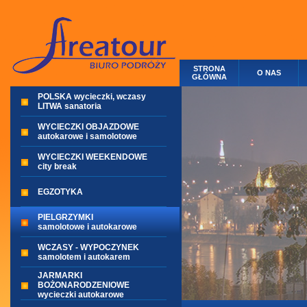
STRONA
O NAS
GŁÓWNA
POLSKA wycieczki, wczasy
LITWA sanatoria
WYCIECZKI OBJAZDOWE
autokarowe i samolotowe
WYCIECZKI WEEKENDOWE
city break
EGZOTYKA
PIELGRZYMKI
samolotowe i autokarowe
WCZASY - WYPOCZYNEK
samolotem i autokarem
JARMARKI
BOŻONARODZENIOWE
wycieczki autokarowe