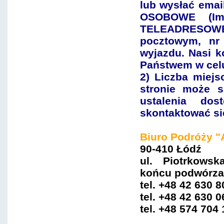
lub wysłać emai
OSOBOWE (Imi
TELEADRESOWE 
pocztowym, nr 
wyjazdu. Nasi k
Państwem w cel
2) Liczba miejs
stronie może s
ustalenia dos
skontaktować si
Biuro Podróży "
90-410 Łódź
ul. Piotrkows
ko
ńcu
podwórza 
tel. +48 42 630 
tel.
+48 42 630 0
tel.
+48 574 704 