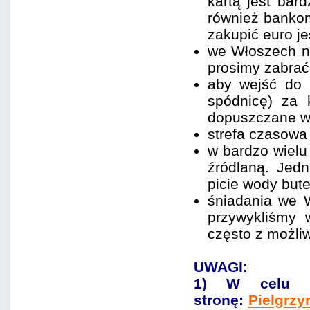
kartą jest bar
również bankoma
zakupić euro j
we Włoszech na
prosimy zabrać 
aby wejść do 
spódnicę) za 
dopuszczane w
strefa czasowa 
w bardzo wielu
źródlaną. Jed
picie wody but
śniadania we W
przywykliśmy 
często z możliw
UWAGI:
1) W celu re
stronę:
Pielgrz