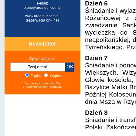
Dzień 6
e-mail:
biuro@areatour.com.pl
Śniadanie i wyja
www.areatour.com.pl
Różańcowej z 
(rezerwacja on-line)
zwiedzanie San
wycieczka do
neapolitańskiej,
Newsletter
Tyrreńskiego. Prz
Dzień 7
Wpisz swój mail:
Śniadanie i pono
Większych. Wizy
Zapisz
Wypisz
Głowie kościoła,
Będziemy informować Cię
Bazylice Matki B
o naszych nowych ofertach.
Później Koloseu
dnia Msza w Rzymi
Dzień 8
Śniadanie i trans
Polski. Zakończe