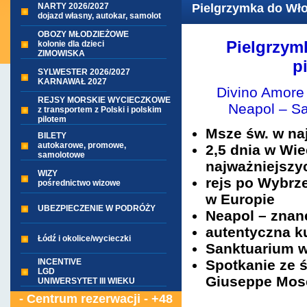
NARTY 2026/2027
Pielgrzymka do Wło
dojazd własny, autokar, samolot
OBOZY MŁODZIEŻOWE
Pielgrzymk
kolonie dla dzieci
ZIMOWISKA
p
SYLWESTER 2026/2027
KARNAWAŁ 2027
Divino Amore
REJSY MORSKIE WYCIECZKOWE
Neapol – Sal
z transportem z Polski i polskim
pilotem
Msze św. w na
BILETY
autokarowe, promowe,
2,5 dnia w Wi
samolotowe
najważniejszy
WIZY
rejs po Wybrz
pośrednictwo wizowe
w Europie
UBEZPIECZENIE W PODRÓŻY
Neapol
–
znane
autentyczna k
Łódź i okolice/wycieczki
Sanktuarium w
INCENTIVE
Spotkanie ze ś
LGD
Giuseppe Mosca
UNIWERSYTET III WIEKU
- Centrum rezerwacji - +48