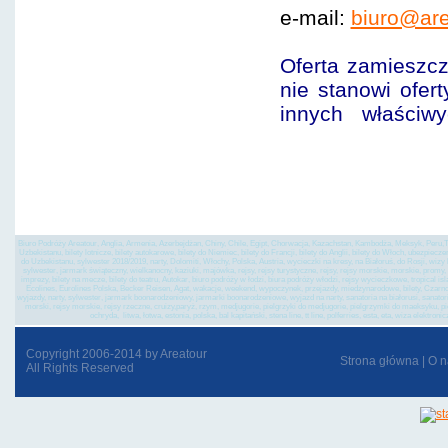
e-mail:
biuro@are
Oferta zamieszcz
nie stanowi ofer
innych właściw
nawiedzeniem Manope
pielgrzymka do Włoc
casino, capri, łódź, w
Biuro Podróży Areatour, Anglia, Armenia, Azerbejdżan, Chiny, Chile, Egipt, Chorwacja, Kazachstan, Kambodża, Meksyk, Peru,Tu
Uzbekistanu, bilety lotnicze, bilety autokarowe, bilety do Niemiec, bilety do Francji, bilety do Anglii, bilety do Włoch, ubezpiec
do Uzbekistanu, sylwester 2018/2019, narty, Dolomiti, Włochy, Polska, Austria, wycieczki na kresy, na Białoruś, do Rosji, wi
sylwester, jarmark świąteczny, wielkanocny, kaziuki, majówka, rejsy, rejsy turystyczne, rejsy, rejsy morskie, morskie, promy, st
imprezy, bilety na mecze, bilety do teatru, Autokar, biuro podróży w łodzi, biura podróży włodzi, rejsy wycieczkowe, tropical is
Ecolines, Eurolines Polska, Becker Reisen, Agat, wakacje, weekend, wypoczynek, przejazdy, miedzynarodowe, bilety, Czarnogó
wyjazdy, narty, sylwester, jarmark boonarodzeniowy, jarmarki boonarodzeniowe, wyjazd na narty, sanatoria na białorusi, sanatoria 
morski, rejsy morskie, rejsy rzeczne, cruizy,paryż, rzym, medjugorie, pielgrzyki do medjugorie, pielgrzymki do maeksyku, p
ochryda, litwa, łotwa, estonia, polska, bal kapitański, stena line, tt line, polferries, esta, eta, wiza el
Copyright 2006-2014 by Areatour
Strona główna
|
O n
All Rights Reserved