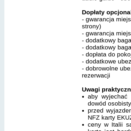
Dopłaty opcjona
- gwarancja miejs
strony)
- gwarancja miejs
-
dodatkowy bagaż
- dodatkowy baga
- dopłata do pokoj
- dodatkowe ubez
- dobrowolne ube
rezerwacji
Uwagi praktyczn
aby wyjechać 
dowód osobist
przed wyjazde
NFZ karty EKU
ceny w Italii 