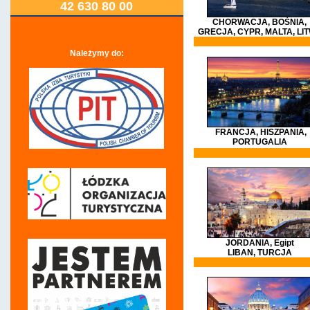
42 630 80 00
CHORWACJA, BOŚNIA,
GRECJA, CYPR, MALTA, LI
Należymy do:
FRANCJA
, HISZPANIA,
PORTUGALIA
JORDANIA, Egipt
LIBAN, TURCJA