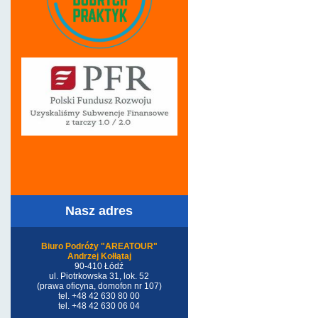
Nasz adres
Biuro Podróży "AREATOUR"
Andrzej Kołłątaj
90-410 Łódź
ul. Piotrkowska 31, lok. 52
(prawa oficyna, domofon nr 107)
tel. +48 42 630 80 00
tel. +48 42 630 06 04