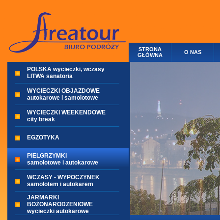
STRONA
O NAS
GŁÓWNA
POLSKA wycieczki, wczasy
LITWA sanatoria
WYCIECZKI OBJAZDOWE
autokarowe i samolotowe
WYCIECZKI WEEKENDOWE
city break
EGZOTYKA
PIELGRZYMKI
samolotowe i autokarowe
WCZASY - WYPOCZYNEK
samolotem i autokarem
JARMARKI
BOŻONARODZENIOWE
wycieczki autokarowe