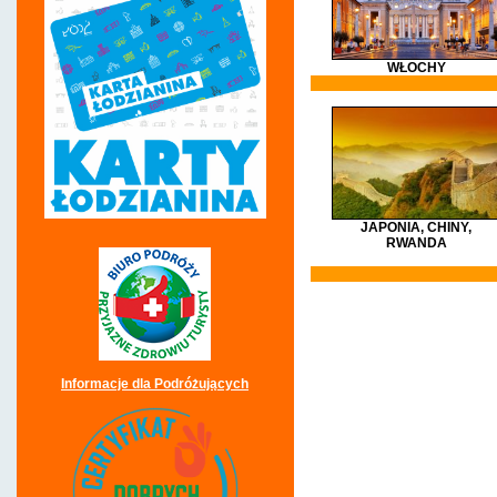
WŁOCHY
JAPONIA, CHINY,
RWANDA
pielgrzymki, włochy, rzym, lourd
meksyk, malta, litwa, chorwacja
Informacje dla Podróżujących