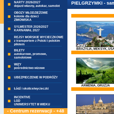
NARTY 2026/2027
PIELGRZYMKI - sam
dojazd własny, autokar, samolot
OBOZY MŁODZIEŻOWE
kolonie dla dzieci
ZIMOWISKA
SYLWESTER 2026/2027
KARNAWAŁ 2027
REJSY MORSKIE WYCIECZKOWE
z transportem z Polski i polskim
pilotem
BRAZYLIA, MEKSYK, US
BILETY
autokarowe, promowe,
samolotowe
WIZY
pośrednictwo wizowe
UBEZPIECZENIE W PODRÓŻY
ARMENIA, GRUZJA
Łódź i okolice/wycieczki
INCENTIVE
LGD
UNIWERSYTET III WIEKU
- Centrum rezerwacji - +48