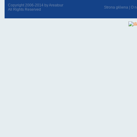
Copyright 2006-2014 by Areatour
Strona główna
|
O n
All Rights Reserved