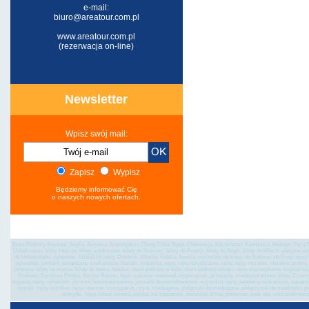
e-mail:
biuro@areatour.com.pl
www.areatour.com.pl
(rezerwacja on-line)
Newsletter
Wpisz swój mail:
Zapisz
Wypisz
Będziemy informować Cię
o naszych nowych ofertach.
Biuro Podróży Areatour, Anglia, Armenia, Azerbejdżan, Chiny, Chile, Egipt, Chorwacja, Kazachstan, Kambodża, Meksyk, Peru,Tu
Uzbekistanu, bilety lotnicze, bilety autokarowe, bilety do Niemiec, bilety do Francji, bilety do Anglii, bilety do Włoch, ubezpiec
do Uzbekistanu, sylwester 2018/2019, narty, Dolomiti, Włochy, Polska, Austria, wycieczki na kresy, na Białoruś, do Rosji, wi
sylwester, jarmark świąteczny, wielkanocny, kaziuki, majówka, rejsy, rejsy turystyczne, rejsy, rejsy morskie, morskie, promy, st
imprezy, bilety na mecze, bilety do teatru, Autokar, biuro podróży w łodzi, biura podróży włodzi, rejsy wycieczkowe, tropical is
Ecolines, Eurolines Polska, Becker Reisen, Agat, wakacje, weekend, wypoczynek, przejazdy, miedzynarodowe, bilety, Czarnogó
wyjazdy, narty, sylwester, jarmark boonarodzeniowy, jarmarki boonarodzeniowe, wyjazd na narty, sanatoria na białorusi, sanatoria 
morski, rejsy morskie, rejsy rzeczne, cruizy,paryż, rzym, medjugorie, pielgrzyki do medjugorie, pielgrzymki do maeksyku, p
ochryda, litwa, łotwa, estonia, polska, bal kapitański, stena line, tt line, polferries, esta, eta, wiza el