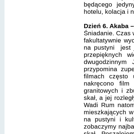
będącego jedyn
hotelu, kolacja i 
Dzień 6. Akaba
Śniadanie. Czas 
fakultatywnie w
na pustyni jest 
przepięknych w
dwugodzinnym J
przypomina zup
filmach często
nakręcono film 
granitowych i z
skał, a jej rozle
Wadi Rum natomi
mieszkających w 
na pustyni i kul
zobaczymy najbar
skał. Poszalej