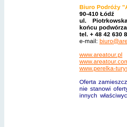
Biuro Podróży "
90-410 Łódź
ul. Piotrkows
ko
ńcu
podwórza 
tel. + 48 42 630 
e-mail:
biuro@are
www.areatour.pl
www.areatour.com
www.perelka-tury
Oferta zamieszcz
nie stanowi ofer
innych właściwy
samolotowa, wycieczka
egzotyka, promocja, t
Betlejem - Jerozolima 