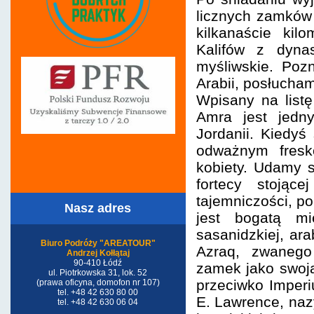
licznych zamków z
kilkanaście ki
Kalifów z dynas
myśliwskie. Poz
Arabii, posłucha
Wpisany na lis
Amra jest jedny
Jordanii. Kiedyś
odważnym fresk
kobiety. Udamy 
fortecy stojąc
tajemniczości, p
Nasz adres
jest bogatą mi
sasanidzkiej, ara
Biuro Podróży "AREATOUR"
Azraq, zwanego
Andrzej Kołłątaj
90-410 Łódź
zamek jako swoją
ul. Piotrkowska 31, lok. 52
przeciwko Imper
(prawa oficyna, domofon nr 107)
tel. +48 42 630 80 00
E. Lawrence, naz
tel. +48 42 630 06 04