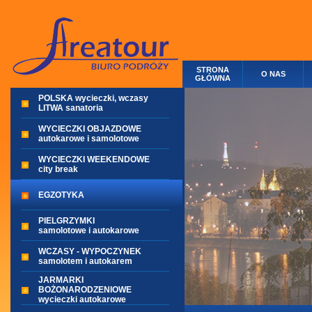
STRONA
O NAS
GŁÓWNA
POLSKA wycieczki, wczasy
LITWA sanatoria
WYCIECZKI OBJAZDOWE
autokarowe i samolotowe
WYCIECZKI WEEKENDOWE
city break
EGZOTYKA
PIELGRZYMKI
samolotowe i autokarowe
WCZASY - WYPOCZYNEK
samolotem i autokarem
JARMARKI
BOŻONARODZENIOWE
wycieczki autokarowe