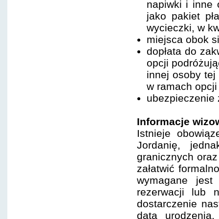
napiwki i inne
jako pakiet pł
wycieczki, w kw
miejsca obok s
dopłata do zak
opcji podróżuj
innej osoby tej
w ramach opcji
ubezpieczenie
Informacje wizo
Istnieje obowią
Jordanię, jedn
granicznych oraz 
załatwić formaln
wymagane jest 
rezerwacji lub 
dostarczenie nas
data urodzenia