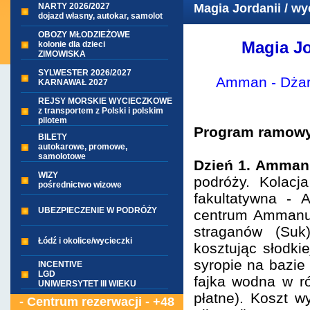
NARTY 2026/2027
Magia Jordanii / wy
dojazd własny, autokar, samolot
OBOZY MŁODZIEŻOWE
Magia Jo
kolonie dla dzieci
ZIMOWISKA
SYLWESTER 2026/2027
Amman - Dżara
KARNAWAŁ 2027
REJSY MORSKIE WYCIECZKOWE
z transportem z Polski i polskim
pilotem
Program ramowy
BILETY
autokarowe, promowe,
samolotowe
Dzień 1. Amma
WIZY
podróży. Kolacj
pośrednictwo wizowe
fakultatywna - 
UBEZPIECZENIE W PODRÓŻY
centrum Ammanu, 
straganów (Suk
Łódź i okolice/wycieczki
kosztując słodk
syropie na bazie
INCENTIVE
LGD
fajka wodna w r
UNIWERSYTET III WIEKU
płatne). Koszt w
- Centrum rezerwacji - +48