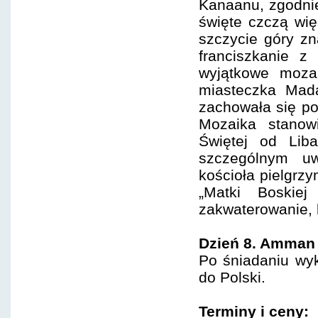
Kanaanu, zgodnie
święte czczą wi
szczycie góry zn
franciszkanie z
wyjątkowe moza
miasteczka Mada
zachowała się p
Mozaika stanowi
Świętej od Lib
szczególnym uw
kościoła pielgrzy
„Matki Boski
zakwaterowanie, k
Dzień 8. Amman
Po śniadaniu wyk
do Polski.
Terminy i ceny: