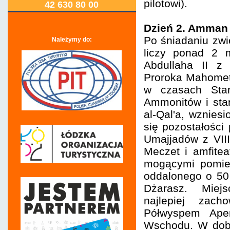
pilotowi).
42 630 80 00
Dzień 2. Amman 
Po śniadaniu zwi
Należymy do:
liczy ponad 2 m
Abdullaha II z
Proroka Mahometa
w czasach Star
Ammonitów i sta
al-Qal'a, wznie
się pozostałości
Umajjadów z VII
Meczet i amfitea
mogącymi pomieś
oddalonego o 50
Dżarasz. Miejs
najlepiej zach
Półwyspem Apen
Wschodu. W dobr