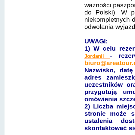
ważności paszpor
do Polski). W 
niekompletnych d
odwołania wyjazd
UWAGI:
1) W celu reze
- reze
Jordani
i
biuro@areatour.
Nazwisko, dat
adres zamiesz
uczestników or
przygotują um
omówienia szcz
2) Liczba miejs
stronie może s
ustalenia dos
skontaktować si