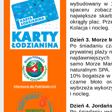
wybudowany w 12
spaceru zobacz
największe skarb
okrągły plac. Pr
Kolacja i nocleg.
Dzień 3. Morze 
Po śniadaniu cz
prywatnej plaży 
najdawniejszych
samo Morze Mart
naturalnym SPA. 
10% bogatsze w t
czarne błoto o
Informacje dla Podróżujących
wybrzeża wykorzys
i nocleg.
Dzień 4. Jordań
Po śniadaniu wyj