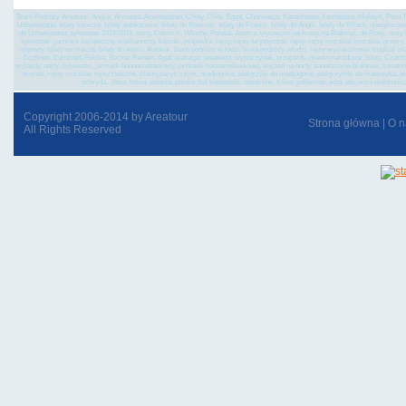
Biuro Podróży Areatour, Anglia, Armenia, Azerbejdżan, Chiny, Chile, Egipt, Chorwacja, Kazachstan, Kambodża, Meksyk, Peru,Tu
Uzbekistanu, bilety lotnicze, bilety autokarowe, bilety do Niemiec, bilety do Francji, bilety do Anglii, bilety do Włoch, ubezpiec
do Uzbekistanu, sylwester 2018/2019, narty, Dolomiti, Włochy, Polska, Austria, wycieczki na kresy, na Białoruś, do Rosji, wi
sylwester, jarmark świąteczny, wielkanocny, kaziuki, majówka, rejsy, rejsy turystyczne, rejsy, rejsy morskie, morskie, promy, st
imprezy, bilety na mecze, bilety do teatru, Autokar, biuro podróży w łodzi, biura podróży włodzi, rejsy wycieczkowe, tropical is
Ecolines, Eurolines Polska, Becker Reisen, Agat, wakacje, weekend, wypoczynek, przejazdy, miedzynarodowe, bilety, Czarnogó
wyjazdy, narty, sylwester, jarmark boonarodzeniowy, jarmarki boonarodzeniowe, wyjazd na narty, sanatoria na białorusi, sanatoria 
morski, rejsy morskie, rejsy rzeczne, cruizy,paryż, rzym, medjugorie, pielgrzyki do medjugorie, pielgrzymki do maeksyku, p
ochryda, litwa, łotwa, estonia, polska, bal kapitański, stena line, tt line, polferries, esta, eta, wiza el
Copyright 2006-2014 by Areatour
Strona główna
|
O n
All Rights Reserved