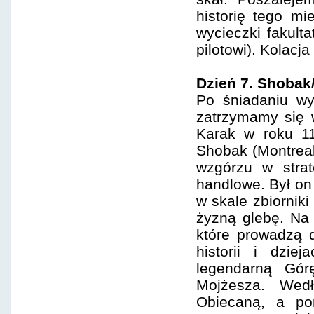
historię tego m
wycieczki fakul
pilotowi). Kolacja
Dzień 7. Shoba
Po śniadaniu w
zatrzymamy się 
Karak w roku 11
Shobak (Montreal
wzgórzu w stra
handlowe. Był on
w skale zbiorniki
żyzną glebę. Na 
które prowadzą 
historii i dzi
legendarną Gór
Mojżesza. Wedłu
Obiecaną, a po