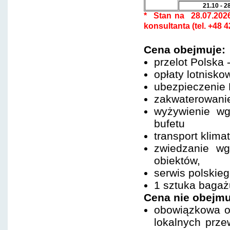
21.10 - 2
* Stan na 28.07.202
konsultanta (tel. +48 
Cena obejmuje:
przelot Polska
opłaty lotnisko
ubezpieczenie
zakwaterowanie
wyżywienie wg
bufetu
transport klim
zwiedzanie wg
obiektów,
serwis polskieg
1 sztuka bagaż
Cena nie obejmu
obowiązkowa o
lokalnych prz