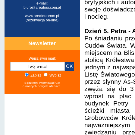
brytyjskich i aut
e-mail:
biuro@areatour.com.pl
swoje doświadcze
i nocleg.
www.areatour.com.pl
(rezerwacja on-line)
Dzień 5. Petra -
Po śniadaniu pr
Newsletter
Cudów Świata. W
miejscem na Blis
Wpisz swój mail:
stolicą Królestw
jednym z najwspa
Listę Światoweg
Zapisz
Wypisz
przez słynny As-
Będziemy informować Cię
o naszych nowych ofertach.
zwęża się do 3 
wprost na plac 
budynek Petry -
ścieżki miasta 
Grobowców Króle
najważniejszym 
zwiedzaniu prz