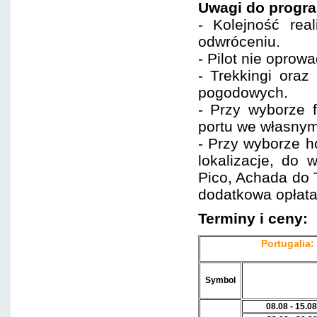
Uwagi do progr
- Kolejność rea
odwróceniu.
- Pilot nie opro
- Trekkingi ora
pogodowych.
- Przy wyborze f
portu we własnym
- Przy wyborze h
lokalizacje, do 
Pico, Achada do 
dodatkowa opłata
Terminy i ceny:
Portugalia:
Symbol
08.08 - 15.