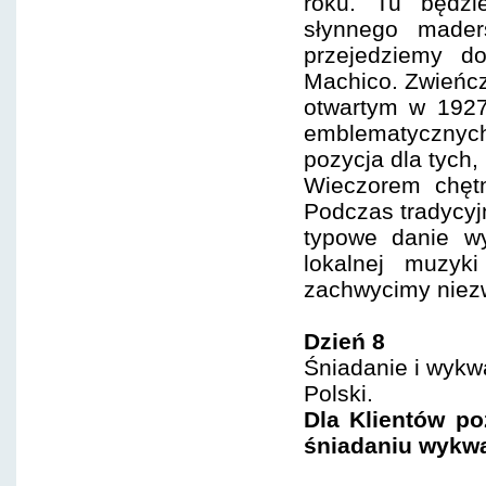
roku. Tu będzi
słynnego mader
przejedziemy d
Machico. Zwieńcz
otwartym w 1927
emblematycznyc
pozycja dla tych
Wieczorem chęt
Podczas tradycyj
typowe danie w
lokalnej muzyk
zachwycimy niezw
Dzień 8
Śniadanie i wykwa
Polski.
Dla Klientów po
śniadaniu wykwa