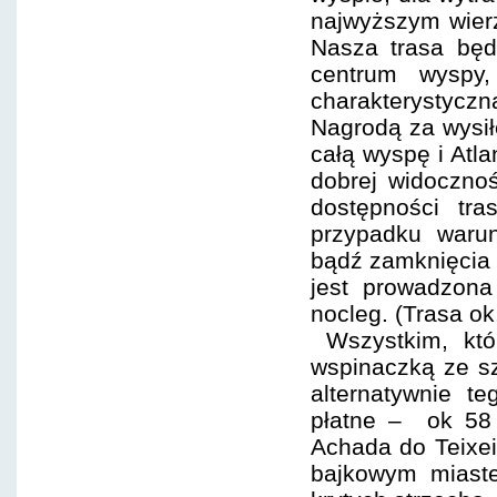
najwyższym wierz
Nasza trasa będ
centrum wyspy,
charakterystycz
Nagrodą za wysił
całą wyspę i Atla
dobrej widocznoś
dostępności t
przypadku warun
bądź zamknięcia 
jest prowadzona
nocleg. (Trasa ok
Wszystkim, któr
wspinaczką ze sz
alternatywnie t
płatne – ok 58 e
Achada do Teixei
bajkowym miast