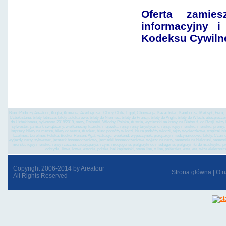
Oferta zamie
informacyjny i
Kodeksu Cywiln
Chińska Legenda, ch
samolotowy, do, chin,
PEKIN, BADALING, 
warszawy, k
Biuro Podróży Areatour, Anglia, Armenia, Azerbejdżan, Chiny, Chile, Egipt, Chorwacja, Kazachstan, Kambodża, Meksyk, Peru,Tu
Uzbekistanu, bilety lotnicze, bilety autokarowe, bilety do Niemiec, bilety do Francji, bilety do Anglii, bilety do Włoch, ubezpiec
do Uzbekistanu, sylwester 2018/2019, narty, Dolomiti, Włochy, Polska, Austria, wycieczki na kresy, na Białoruś, do Rosji, wi
sylwester, jarmark świąteczny, wielkanocny, kaziuki, majówka, rejsy, rejsy turystyczne, rejsy, rejsy morskie, morskie, promy, st
imprezy, bilety na mecze, bilety do teatru, Autokar, biuro podróży w łodzi, biura podróży włodzi, rejsy wycieczkowe, tropical is
Ecolines, Eurolines Polska, Becker Reisen, Agat, wakacje, weekend, wypoczynek, przejazdy, miedzynarodowe, bilety, Czarnogó
wyjazdy, narty, sylwester, jarmark boonarodzeniowy, jarmarki boonarodzeniowe, wyjazd na narty, sanatoria na białorusi, sanatoria 
morski, rejsy morskie, rejsy rzeczne, cruizy,paryż, rzym, medjugorie, pielgrzyki do medjugorie, pielgrzymki do maeksyku, p
ochryda, litwa, łotwa, estonia, polska, bal kapitański, stena line, tt line, polferries, esta, eta, wiza el
Copyright 2006-2014 by Areatour
Strona główna
|
O n
All Rights Reserved