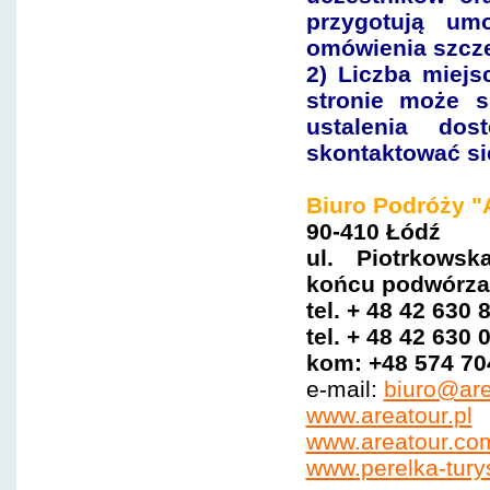
przygotują um
omówienia szcz
2) Liczba miejs
stronie może s
ustalenia dos
skontaktować si
Biuro Podróży "
90-410 Łódź
ul. Piotrkows
ko
ńcu
podwórza 
tel. + 48 42 630 
tel. + 48 42 630 
kom: +48 574 70
e-mail:
biuro@are
www.areatour.pl
www.areatour.com
www.perelka-tury