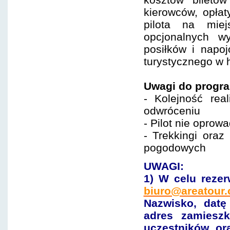
kierowców, opła
pilota na mie
opcjonalnych w
posiłków i napo
turystycznego w 
Uwagi do progr
- Kolejność rea
odwróceniu
- Pilot nie opro
- Trekkingi ora
pogodowych
UWAGI:
1) W celu rezer
biuro@areatour.
Nazwisko, dat
adres zamiesz
uczestników or