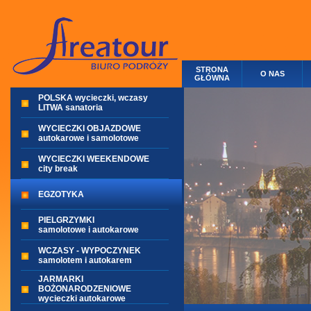
STRONA
O NAS
GŁÓWNA
POLSKA wycieczki, wczasy
LITWA sanatoria
WYCIECZKI OBJAZDOWE
autokarowe i samolotowe
WYCIECZKI WEEKENDOWE
city break
EGZOTYKA
PIELGRZYMKI
samolotowe i autokarowe
WCZASY - WYPOCZYNEK
samolotem i autokarem
JARMARKI
BOŻONARODZENIOWE
wycieczki autokarowe