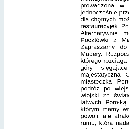
prowadzona w j
jednocześnie prz
dla chętnych moż
restauracyjek. Po
Alternatywnie 
Pocztówki z Ma
Zapraszamy do 
Madery. Rozpocz
którego rozciąga
góry sięgając
majestatyczna 
miasteczka- Por
podróż po wiejs
wiejski ze świa
łatwych. Perełką
którym mamy wra
powoli, ale atrak
rumu, która nad