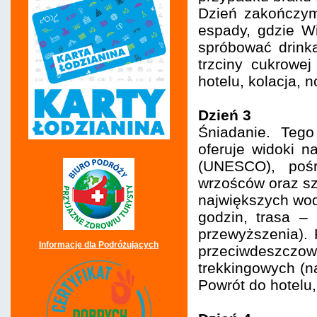
Dzień zakończy
espady, gdzie W
spróbować drinka
trzciny cukrowe
hotelu, kolacja, 
Dzień 3
Śniadanie. Tego
oferuje widoki n
(UNESCO), pośr
wrzośców oraz sz
największych wod
godzin, trasa –
przewyższenia).
Informacje dla Podróżujących
przeciwdeszczow
trekkingowych (n
Powrót do hotelu,