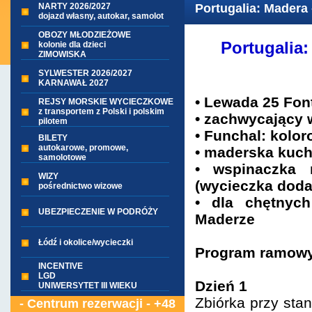
NARTY 2026/2027
Portugalia: Madera 
dojazd własny, autokar, samolot
OBOZY MŁODZIEŻOWE
Portugalia:
kolonie dla dzieci
ZIMOWISKA
SYLWESTER 2026/2027
KARNAWAŁ 2027
•
Lewada 25 Font
REJSY MORSKIE WYCIECZKOWE
z transportem z Polski i polskim
• zachwycający 
pilotem
• Funchal: kolor
BILETY
autokarowe, promowe,
• maderska kuch
samolotowe
• wspinaczka 
WIZY
(wycieczka doda
pośrednictwo wizowe
• dla chętnyc
UBEZPIECZENIE W PODRÓŻY
Maderze
Łódź i okolice/wycieczki
Program ramow
INCENTIVE
LGD
Dzień 1
UNIWERSYTET III WIEKU
Zbiórka przy sta
- Centrum rezerwacji - +48