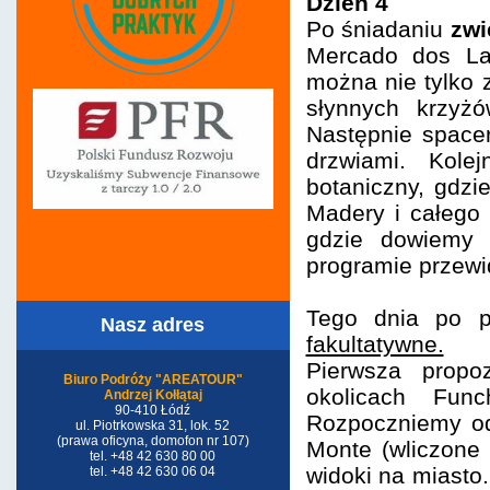
Dzień 4
Po śniadaniu
zwi
Mercado dos Lav
można nie tylko z
słynnych krzyż
Następnie space
drzwiami. Kole
botaniczny, gdzi
Madery i całego 
gdzie dowiemy 
programie przewi
Tego dnia po p
Nasz adres
fakultatywne.
Pierwsza propo
Biuro Podróży "AREATOUR"
okolicach Fun
Andrzej Kołłątaj
90-410 Łódź
Rozpoczniemy od
ul. Piotrkowska 31, lok. 52
(prawa oficyna, domofon nr 107)
Monte (wliczone 
tel. +48 42 630 80 00
widoki na miasto
tel. +48 42 630 06 04