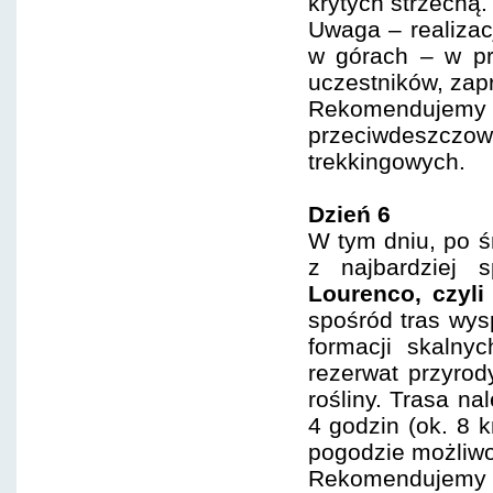
krytych strzechą.
Uwaga – realizac
w górach – w pr
uczestników, zap
Rekomenduje
przeciwdeszc
trekkingowych.
Dzień 6
W tym dniu, po ś
z najbardziej 
Lourenco, czyl
spośród tras wys
formacji skalny
rezerwat przyrod
rośliny. Trasa na
4 godzin (ok. 8 
pogodzie możliwo
Rekomenduje