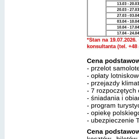
13.03 - 20.0
20.03 - 27.0
27.03 - 03.0
03.04 - 10.0
10.04 - 17.0
17.04 - 24.0
*Stan na 19.07.2026
konsultanta (tel. +48
Cena podstawow
- przelot samolo
- opłaty lotnisko
- przejazdy kli
- 7 rozpoczętych
- śniadania i obi
- program turysty
- opiekę polskieg
- ubezpieczenie 
Cena podstawow
kosztów biletó