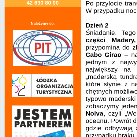
42 630 80 00
Po przylocie tra
W przypadku nocny
Należymy do:
Dzień 2
Śniadanie. Teg
części Madery,
przypomina do z
Cabo Girao
– na
jednym z najwyż
największy na
„maderską tundr
które słynie z 
chętnych możliwoś
typowo maderski 
zobaczymy jeden
Noiva,
czyli „We
oceanu. Powrót d
gdzie odbywają 
przypadku braku 