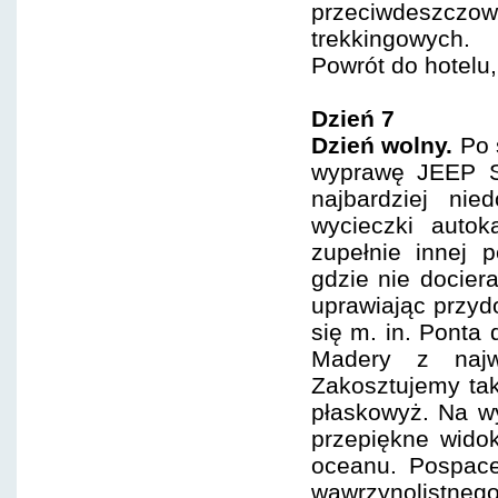
przeciwdeszc
trekkingowych.
Powrót do hotelu,
Dzień 7
Dzień wolny.
Po 
wyprawę JEEP SA
najbardziej nie
wycieczki auto
zupełnie innej 
gdzie nie docier
uprawiając przyd
się m. in. Ponta
Madery z najwy
Zakosztujemy tak
płaskowyż. Na w
przepiękne wido
oceanu. Pospace
wawrzynolistneg