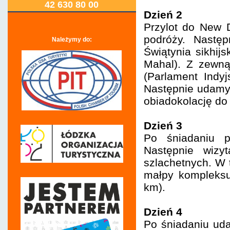
42 630 80 00
Dzień 2
Przylot do New D
podróży. Następ
Należymy do:
Świątynia sikhij
Mahal). Z zewn
(Parlament Indy
Następnie udamy 
obiadokolację do 
Dzień 3
Po śniadaniu p
Następnie wizy
szlachetnych. W
małpy kompleksu
km).
Dzień 4
Po śniadaniu uda