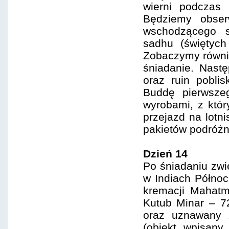
wierni podczas 
Będziemy obser
wschodzącego sł
sadhu (świętyc
Zobaczymy równie
śniadanie. Nast
oraz ruin pobli
Buddę pierwsze
wyrobami, z któr
przejazd na lotni
pakietów podróżny
Dzień 14
Po śniadaniu zwi
w Indiach Półno
kremacji Mahatm
Kutub Minar – 7
oraz uznawany z
(obiekt wpisan