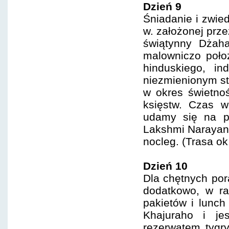
Dzień 9
Śniadanie i zwie
w. założonej prz
świątynny Dżahan
malowniczo poło
hinduskiego, i
niezmienionym st
w okres świetnoś
księstw. Czas w
udamy się na po
Lakshmi Narayan.
nocleg. (Trasa ok
Dzień 10
Dla chętnych po
dodatkowo, w r
pakietów i lunch
Khajuraho i j
rezerwatem tygr