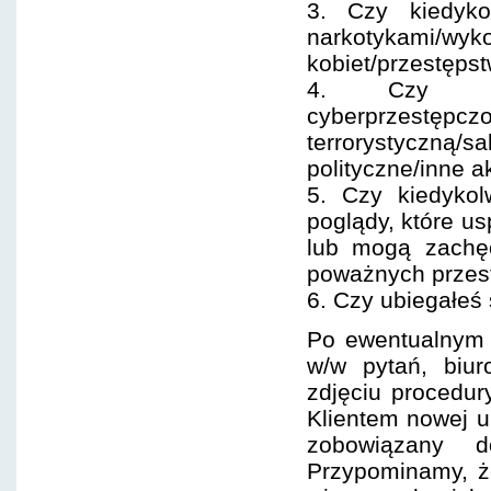
3. Czy kiedyko
narkotykami/wy
kobiet/przestęp
4. Czy kie
cyberprzestępczo
terrorystyczną/s
polityczne/inne 
5. Czy kiedykol
poglądy, które us
lub mogą zachęc
poważnych przes
6. Czy ubiegałeś 
Po ewentualnym w
w/w pytań, biur
zdjęciu procedur
Klientem nowej u
zobowiązany 
Przypominamy, ż