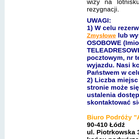
wizy na lotnis
rezygnacji.
UWAGI:
1) W celu rezerw
lub wy
Zmysłowe
OSOBOWE (Imiona
TELEADRESOWE (
pocztowym, nr te
wyjazdu. Nasi ko
Państwem w cel
2) Liczba miejs
stronie może się
ustalenia dostęp
skontaktować si
Biuro Podróży "
90-410 Łódź
ul. Piotrkowska 