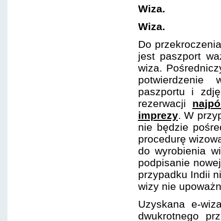
Wiza.
Wiza.
Do przekroczenia 
jest paszport w
wiza. Pośrednicz
potwierdzenie
paszportu i zdj
rezerwacji
najp
imprezy
. W przy
nie będzie pośr
procedurę wizową
do wyrobienia w
podpisanie nowe
przypadku Indii n
wizy nie upoważn
Uzyskana e-wiz
dwukrotnego prz