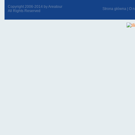
Copyright 2006-2014 by Areatour
Strona główna
|
O n
All Rights Reserved