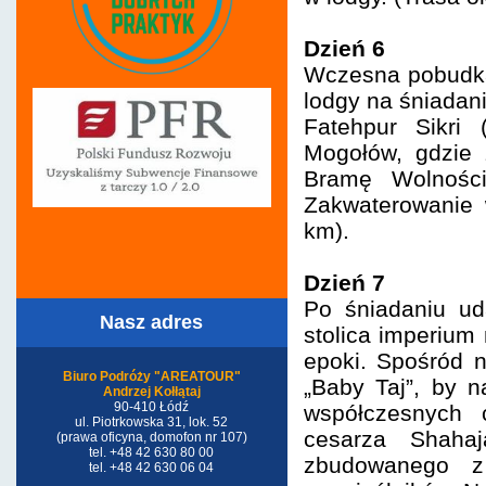
Dzień 6
Wczesna pobudka
lodgy na śniadan
Fatehpur Sikri
Mogołów, gdzie 
Bramę Wolności
Zakwaterowanie 
km).
Dzień 7
Po śniadaniu ud
Nasz adres
stolica imperium 
epoki. Spośród n
Biuro Podróży "AREATOUR"
„Baby Taj”, by n
Andrzej Kołłątaj
90-410 Łódź
współczesnych 
ul. Piotrkowska 31, lok. 52
cesarza Shaha
(prawa oficyna, domofon nr 107)
tel. +48 42 630 80 00
zbudowanego z
tel. +48 42 630 06 04