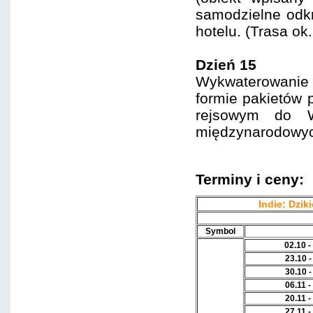
samodzielne odkr
hotelu. (Trasa ok
Dzień 15
Wykwaterowanie 
formie pakietów 
rejsowym do 
międzynarodowyc
Terminy i ceny:
Indie: Dzik
Symbol
02.10 
23.10 
30.10 
06.11 
20.11 
27.11 