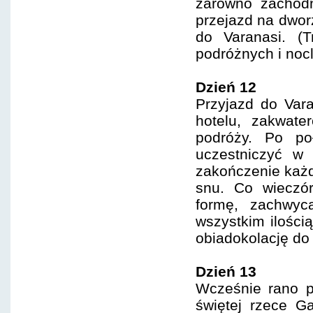
zarówno zachodn
przejazd na dwor
do Varanasi. (
podróżnych i noc
Dzień 12
Przyjazd do Var
hotelu, zakwate
podróży. Po po
uczestniczyć w 
zakończenie każd
snu. Co wieczó
formę, zachwyca
wszystkim ilości
obiadokolację do 
Dzień 13
Wcześnie rano p
świętej rzece G