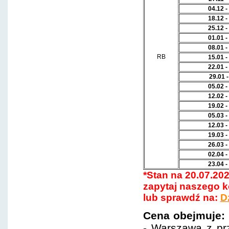
04.12 
18.12 
25.12 
01.01 
08.01 
RB
15.01 
22.01 
29.01 -
05.02 
12.02 
19.02 
05.03 
12.03 
19.03 
26.03 
02.04 
23.04 
*Stan na 20.07.20
zapytaj naszego ko
lub sprawdź na:
D
Cena obejmuje:
- Warszawa z prz