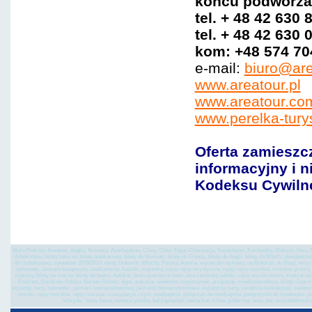
ko
ńcu
podwórza 
tel. + 48 42 630 
tel. + 48 42 630 
kom: +48 574 70
e-mail:
biuro@are
www.areatour.pl
www.areatour.com
www.perelka-tury
Oferta zamieszc
informacyjny i n
Kodeksu Cywiln
tygrys, wycieczka do indi
Biuro Podróży Areatour, Anglia, Armenia, Azerbejdżan, Chiny, Chile, Egipt, Chorwacja, Kazachstan, Kambodża, Meksyk, Peru,Tu
Uzbekistanu, bilety lotnicze, bilety autokarowe, bilety do Niemiec, bilety do Francji, bilety do Anglii, bilety do Włoch, ubezpiec
do Uzbekistanu, sylwester 2018/2019, narty, Dolomiti, Włochy, Polska, Austria, wycieczki na kresy, na Białoruś, do Rosji, wi
sylwester, jarmark świąteczny, wielkanocny, kaziuki, majówka, rejsy, rejsy turystyczne, rejsy, rejsy morskie, morskie, promy, st
imprezy, bilety na mecze, bilety do teatru, Autokar, biuro podróży w łodzi, biura podróży włodzi, rejsy wycieczkowe, tropical is
Ecolines, Eurolines Polska, Becker Reisen, Agat, wakacje, weekend, wypoczynek, przejazdy, miedzynarodowe, bilety, Czarnogó
wyjazdy, narty, sylwester, jarmark boonarodzeniowy, jarmarki boonarodzeniowe, wyjazd na narty, sanatoria na białorusi, sanatoria 
morski, rejsy morskie, rejsy rzeczne, cruizy,paryż, rzym, medjugorie, pielgrzyki do medjugorie, pielgrzymki do maeksyku, p
ochryda, litwa, łotwa, estonia, polska, bal kapitański, stena line, tt line, polferries, esta, eta, wiza el