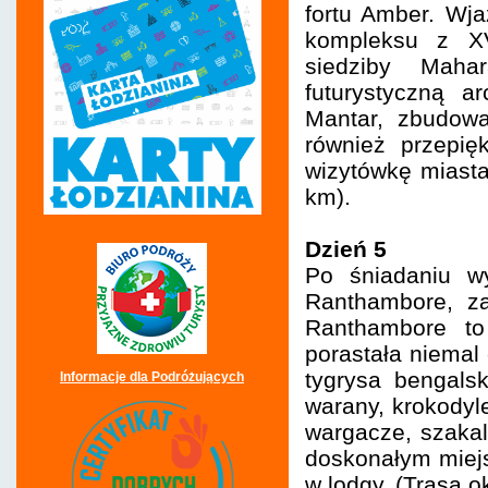
fortu Amber. Wja
kompleksu z XV
siedziby Maha
futurystyczną a
Mantar, zbudow
również przepi
wizytówkę miasta
km).
Dzień 5
Po śniadaniu w
Ranthambore, za
Ranthambore to 
porastała niemal 
tygrysa bengals
Informacje dla Podróżujących
warany, krokodyle
wargacze, szakale
doskonałym miejs
w lodgy. (Trasa o