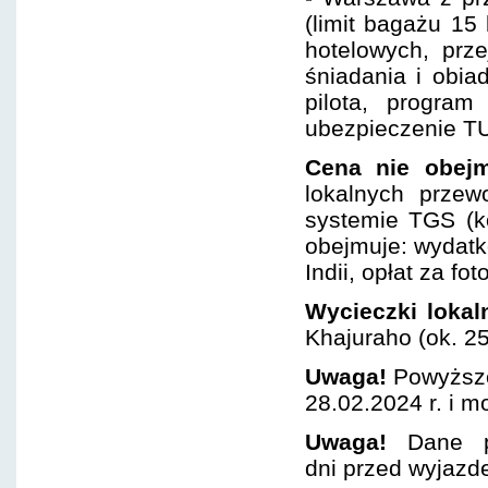
(limit bagażu 15
hotelowych, prz
śniadania i obia
pilota, program
ubezpieczenie TU
Cena nie obej
lokalnych przew
systemie TGS (ko
obejmuje: wydatk
Indii, opłat za fo
Wycieczki lokal
Khajuraho (ok. 2
Uwaga!
Powyższe
28.02.2024 r. i m
Uwaga!
Dane pa
dni przed wyjazd