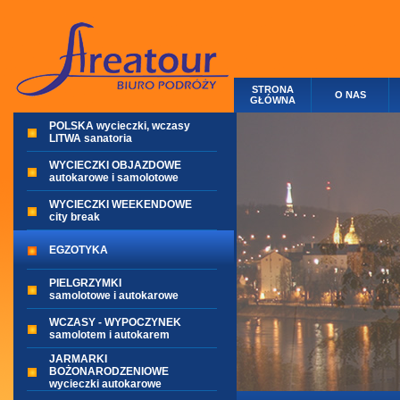
STRONA
O NAS
GŁÓWNA
POLSKA wycieczki, wczasy
LITWA sanatoria
WYCIECZKI OBJAZDOWE
autokarowe i samolotowe
WYCIECZKI WEEKENDOWE
city break
EGZOTYKA
PIELGRZYMKI
samolotowe i autokarowe
WCZASY - WYPOCZYNEK
samolotem i autokarem
JARMARKI
BOŻONARODZENIOWE
wycieczki autokarowe