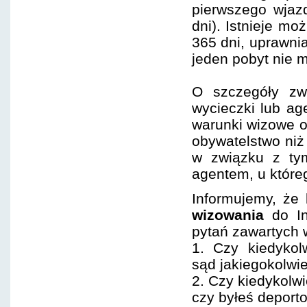
pierwszego wjaz
dni). Istnieje m
365 dni, uprawni
jeden pobyt nie m
O szczegóły zw
wycieczki lub ag
warunki wizowe o
obywatelstwo ni
w związku z tym
agentem, u które
Informujemy, że
wizowania
do In
pytań zawartych
1. Czy kiedykol
sąd jakiegokolwie
2. Czy kiedykolw
czy byłeś deport