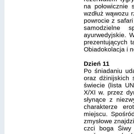
na połowicznie 
wzdłuż wąwozu rz
powrocie z safar
samodzielne s
ayurwedyjskie. 
prezentujących t
Obiadokolacja i n
Dzień 11
Po śniadaniu ud
oraz dżinijskich
świecie (lista 
X/XI w. przez dy
słynące z niezw
charakterze er
miejscu. Spośród
zmysłowe znajdzi
czci boga Śiwy