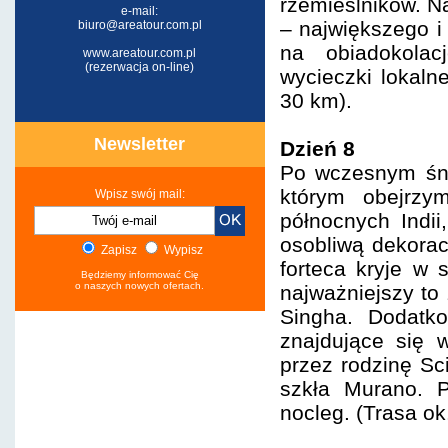
rzemieślników. N
e-mail:
– największego i
biuro@areatour.com.pl
na obiadokolac
www.areatour.com.pl
(rezerwacja on-line)
wycieczki lokaln
30 km).
Newsletter
Dzień 8
Po wczesnym śni
którym obejrzym
Wpisz swój mail:
północnych Indii
osobliwą dekorac
Zapisz
Wypisz
forteca kryje w 
Będziemy informować Cię
o naszych nowych ofertach.
najważniejszy to
Singha. Dodatko
znajdujące się
przez rodzinę Sc
szkła Murano. P
nocleg. (Trasa ok