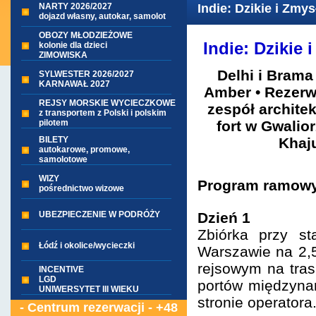
NARTY 2026/2027
Indie: Dzikie i Zmy
dojazd własny, autokar, samolot
OBOZY MŁODZIEŻOWE
Indie: Dzikie
kolonie dla dzieci
ZIMOWISKA
Delhi i Brama 
SYLWESTER 2026/2027
KARNAWAŁ 2027
Amber • Rezer
REJSY MORSKIE WYCIECZKOWE
zespół archite
z transportem z Polski i polskim
pilotem
fort w Gwalio
BILETY
Khaju
autokarowe, promowe,
samolotowe
WIZY
Program ramowy
pośrednictwo wizowe
UBEZPIECZENIE W PODRÓŻY
Dzień 1
Zbiórka przy s
Łódź i okolice/wycieczki
Warszawie na 2,5
rejsowym na tra
INCENTIVE
LGD
portów międzyna
UNIWERSYTET III WIEKU
stronie operatora
- Centrum rezerwacji - +48