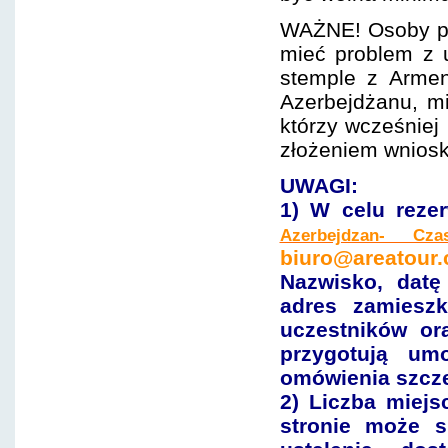
WAŻNE! Osoby pr
mieć problem z 
stemple z Armen
Azerbejdżanu, m
którzy wcześniej
złożeniem wniosk
UWAGI:
1) W celu reze
Azerbejdzan- C
biuro@areatour.
Nazwisko, dat
adres zamiesz
uczestników or
przygotują um
omówienia szcz
2) Liczba miejs
stronie może s