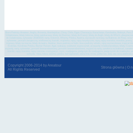
samolotowa, wycieczki
baku, batumi, kutaisi,
zwiedzanie,
Biuro Podróży Areatour, Anglia, Armenia, Azerbejdżan, Chiny, Chile, Egipt, Chorwacja, Kazachstan, Kambodża, Meksyk, Peru,Tu
Uzbekistanu, bilety lotnicze, bilety autokarowe, bilety do Niemiec, bilety do Francji, bilety do Anglii, bilety do Włoch, ubezpiec
do Uzbekistanu, sylwester 2018/2019, narty, Dolomiti, Włochy, Polska, Austria, wycieczki na kresy, na Białoruś, do Rosji, wi
sylwester, jarmark świąteczny, wielkanocny, kaziuki, majówka, rejsy, rejsy turystyczne, rejsy, rejsy morskie, morskie, promy, st
imprezy, bilety na mecze, bilety do teatru, Autokar, biuro podróży w łodzi, biura podróży włodzi, rejsy wycieczkowe, tropical is
Ecolines, Eurolines Polska, Becker Reisen, Agat, wakacje, weekend, wypoczynek, przejazdy, miedzynarodowe, bilety, Czarnogó
wyjazdy, narty, sylwester, jarmark boonarodzeniowy, jarmarki boonarodzeniowe, wyjazd na narty, sanatoria na białorusi, sanatoria 
morski, rejsy morskie, rejsy rzeczne, cruizy,paryż, rzym, medjugorie, pielgrzyki do medjugorie, pielgrzymki do maeksyku, p
ochryda, litwa, łotwa, estonia, polska, bal kapitański, stena line, tt line, polferries, esta, eta, wiza el
Copyright 2006-2014 by Areatour
Strona główna
|
O n
All Rights Reserved