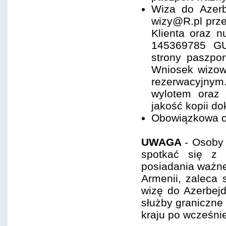
Wiza do Azerb
wizy@R.pl prze
Klienta oraz n
145369785 GUZ
strony paszpor
Wniosek wizow
rezerwacyjnym
wylotem oraz 
jakość kopii d
Obowiązkowa op
UWAGA
- Osoby
spotkać się z
posiadania ważnej
Armenii, zaleca
wizę do Azerbejd
służby graniczne
kraju po wcześni