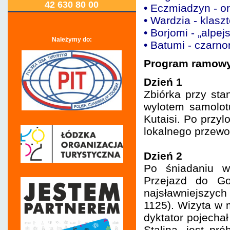
42 630 80 00
• Eczmiadzyn - o
• Wardzia - klasz
• Borjomi - „alpej
Należymy do:
• Batumi - czarno
Program ramowy
Dzień 1
Zbiórka przy sta
wylotem samolotu
Kutaisi. Po przyl
lokalnego przewod
Dzień 2
Po śniadaniu w
Przejazd do Go
najsławniejszyc
1125). Wizyta w
dyktator pojech
Stalina, jest pr