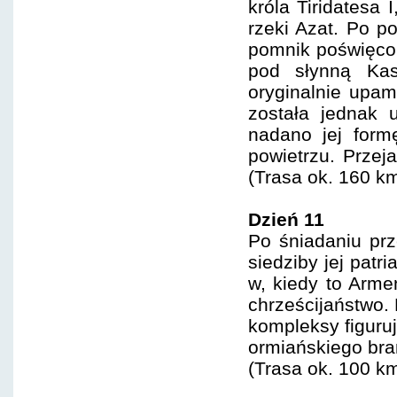
króla Tiridatesa
rzeki Azat. Po p
pomnik poświęcon
pod słynną Kas
oryginalnie upam
została jednak 
nadano jej form
powietrzu. Przej
(Trasa ok. 160 km
Dzień 11
Po śniadaniu prz
siedziby jej patr
w, kiedy to Armen
chrześcijaństwo. 
kompleksy figuru
ormiańskiego bran
(Trasa ok. 100 km