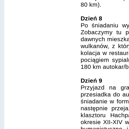
80 km).
Dzień 8
Po śniadaniu wy
Zobaczymy tu pr
dawnych mieszka
wulkanów, z któ
kolacja w restaur
pociągiem sypial
180 km autokar/b
Dzień 9
Przyjazd na gra
przesiadka do au
śniadanie w form
następnie przej
klasztoru Hach
okresie XII-XIV 
humanistyczne 