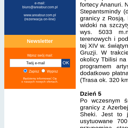
e-mail:
fortecy Ananuri.
biuro@areatour.com.pl
Stepantsmindy (d
www.areatour.com.pl
granicy z Rosją.
(rezerwacja on-line)
widoki na szczy
wys. 5033 m.n
terenowych i po
Newsletter
tej XIV w. świąt
Gruzji. W trakc
Wpisz swój mail:
okolicy Tbilisi n
programem artys
Zapisz
Wypisz
dodatkowo płatna
(Trasa ok. 320 km
Będziemy informować Cię
o naszych nowych ofertach.
Dzień 5
Po wczesnym śn
granicy z Azerbe
Sheki. Jest to 
usytuowane 700
przypomina star