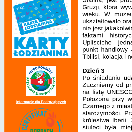
Gruzji, która wy
wieku. W muzeum
ukształtowało or
nie jest jakakolw
faktami histor
Uplisciche - jed
punkt handlowy 
Tbilisi, kolacja i
Dzień 3
Po śniadaniu uda
Zaczniemy od pr
na listę UNESCO,
Położona przy w
Informacje dla Podróżujących
Czarnego z miasta
starożytności. P
królestwa Iberii
stuleci była mi