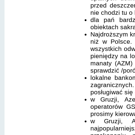
przed deszcze
nie chodzi tu o
dla pań bardz
obiektach sakra
Najdroższym kr
niż w Polsce.
wszystkich od
pieniędzy na lo
manaty (AZM) 
sprawdzić /po
lokalne bankom
zagranicznych
posługiwać się
w Gruzji, Aze
operatorów GS
prosimy kierow
w Gruzji, A
najpopularniej