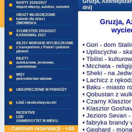
Gruzja, Azerbejdża
NARTY 2026/2027
dni)
dojazd własny, autokar, samolot
OBOZY MŁODZIEŻOWE
kolonie dla dzieci
Gruzja, 
ZIMOWISKA
wycie
SYLWESTER 2026/2027
KARNAWAŁ 2027
REJSY MORSKIE WYCIECZKOWE
• Gori - dom Stali
z transportem z Polski i polskim
• Upliscyche - sk
pilotem
• Tbilisi - kulturo
BILETY
autokarowe, promowe,
• Mccheta - religij
samolotowe
• Sheki - na Jed
WIZY
pośrednictwo wizowe
• Lachicz z rękod
• Baku - miasto r
UBEZPIECZENIE W PODRÓŻY
• Qobustan z wul
• Czarny Klasztor
Łódź i okolice/wycieczki
• Klasztor Gosha
INCENTIVE
• Jezioro Sevan 
LGD
UNIWERSYTET III WIEKU
• fabryka brandy
- Centrum rezerwacji - +48
• Geghard - mona