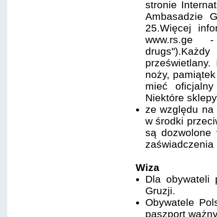
stronie Intern
Ambasadzie Gr
25.Więcej inf
www.rs.ge -
drugs").Każd
prześwietlany.
noży, pamiątek
mieć oficjaln
Niektóre sklepy
ze względu na 
w środki przec
są dozwolone 
zaświadczenia 
Wiza
Dla obywateli
Gruzji.
Obywatele Pol
paszport ważny