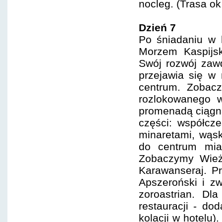
nocleg. (Trasa ok
Dzień 7
Po śniadaniu w 
Morzem Kaspijsk
Swój rozwój zaw
przejawia się w
centrum. Zobacz
rozlokowanego w
promenadą ciągną
części: współcz
minaretami, wąs
do centrum mia
Zobaczymy Wież
Karawanseraj. P
Apszeroński i zw
zoroastrian. Dl
restauracji - d
kolacji w hotelu)