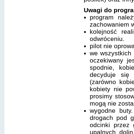
Uwagi do progr
program nale
zachowaniem ws
kolejność rea
odwróceniu.
pilot nie opro
we wszystkich 
oczekiwany je
spodnie, kobi
decyduje się
(zarówno kobie
kobiety nie po
prosimy stosow
mogą nie zosta
wygodne buty.
drogach pod g
odcinki przez
upalnych dolin