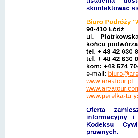
ustalenia dos
skontaktować si
Biuro Podróży "
90-410 Łódź
ul. Piotrkows
ko
ńcu
podwórza 
tel. + 48 42 630 
tel. + 48 42 630 
kom: +48 574 70
e-mail:
biuro@are
www.areatour.pl
www.areatour.com
www.perelka-tury
Oferta zamie
informacyjny i
Kodeksu Cywi
prawnych
.
Gruzja