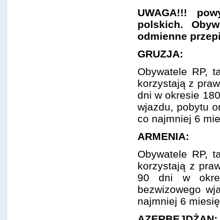
UWAGA!!! powy
polskich. Oby
odmienne przepi
GRUZJA:
Obywatele RP, ta
korzystają z pra
dni w okresie 18
wjazdu, pobytu o
co najmniej 6 mie
ARMENIA:
Obywatele RP, ta
korzystają z pra
90 dni w okre
bezwizowego wja
najmniej 6 miesi
AZERBEJDŻAN: