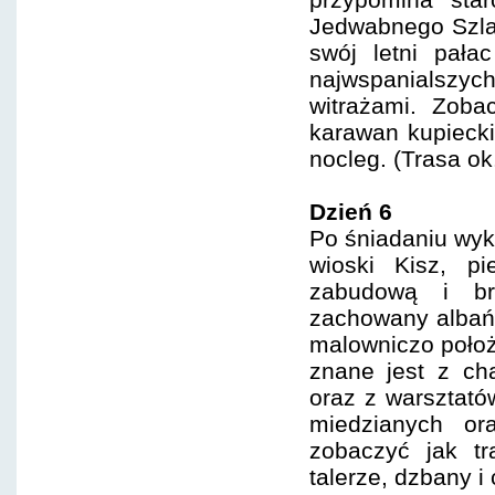
Jedwabnego Szlak
swój letni pała
najwspanialszyc
witrażami. Zoba
karawan kupiecki
nocleg. (Trasa ok
Dzień 6
Po śniadaniu wykw
wioski Kisz, pi
zabudową i br
zachowany albańs
malowniczo położ
znane jest z ch
oraz z warsztató
miedzianych o
zobaczyć jak tr
talerze, dzbany i