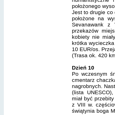
położonego wysok
Jest to drugie co
położone na wys
Sevanawank z V
przekazów miejs
kobiety nie miał
krótka wycieczka
10 EUR/os. Przeja
(Trasa ok. 420 km
Dzień 10
Po wczesnym śni
cmentarz chaczka
nagrobnych. Nast
(lista UNESCO),
miał być przebit
z VIII w. częśc
świątynia boga Mi