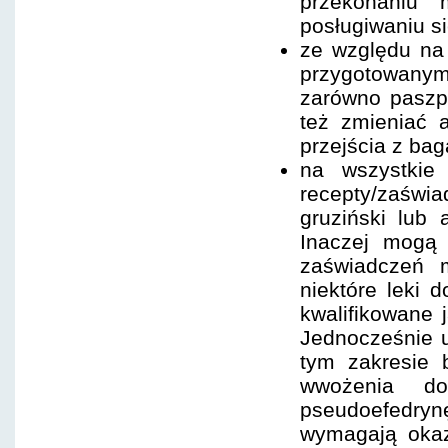
przekonaniu 
posługiwaniu si
ze względu na 
przygotowanym
zarówno paszpo
też zmieniać 
przejścia z ba
na wszystkie
recepty/zaświa
gruziński lub
Inaczej mogą
zaświadczeń 
niektóre leki 
kwalifikowane 
Jednocześnie u
tym zakresie 
wwożenia do
pseudoefedryn
wymagają okaz