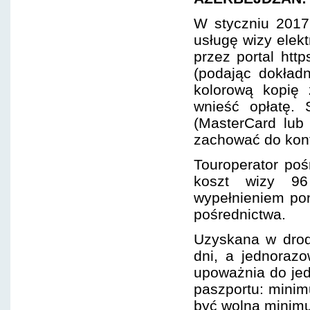
W styczniu 2017 
usługę wizy elek
przez portal http
(podając dokład
kolorową kopię
wnieść opłatę. 
(MasterCard lub
zachować do kontr
Touroperator po
koszt wizy 96
wypełnieniem poni
pośrednictwa.
Uzyskana w drod
dni, a jednoraz
upoważnia do jed
paszportu: minim
być wolna minimu