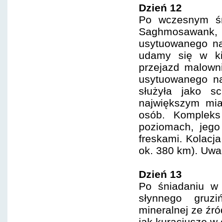
Dzień 12
Po wczesnym śn
Saghmosawank
usytuowanego na
udamy się w ki
przejazd malowni
usytuowanego na
służyła jako s
największym mia
osób. Kompleks
poziomach, jego
freskami. Kolacja
ok. 380 km). Uwa
Dzień 13
Po śniadaniu w 
słynnego gruzi
mineralnej ze źr
jak kuracjusze w 