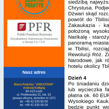
siedzibą najwyżs
Chrystusa. Podje
Dżwari skąd rozc
powrót do Tbili
Zakaukazia - ka
położoną wysok
Narikalę - staroż
panoramą miasta.
w Tbilisi, rozc
Rewolucji Róż. Z
Narodowe, jak ró
hotelu okolicy Tbl
Nasz adres
Dzień 4
Po śniadaniu dzi
Biuro Podróży "AREATOUR"
Andrzej Kołłątaj
lub wycieczka f
90-410 Łódź
płatna ok. 60 EU
ul. Piotrkowska 31, lok. 52
(prawa oficyna, domofon nr 107)
Wysokiego Kauka
tel. +48 42 630 80 00
tel. +48 42 630 06 04
będzie punkt wi