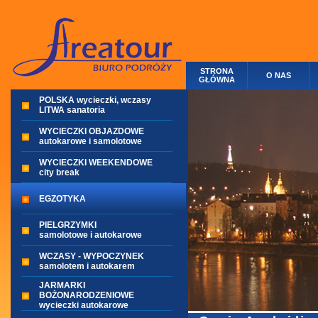
STRONA
O NAS
GŁÓWNA
POLSKA wycieczki, wczasy
LITWA sanatoria
WYCIECZKI OBJAZDOWE
autokarowe i samolotowe
WYCIECZKI WEEKENDOWE
city break
EGZOTYKA
PIELGRZYMKI
samolotowe i autokarowe
WCZASY - WYPOCZYNEK
samolotem i autokarem
JARMARKI
BOŻONARODZENIOWE
wycieczki autokarowe