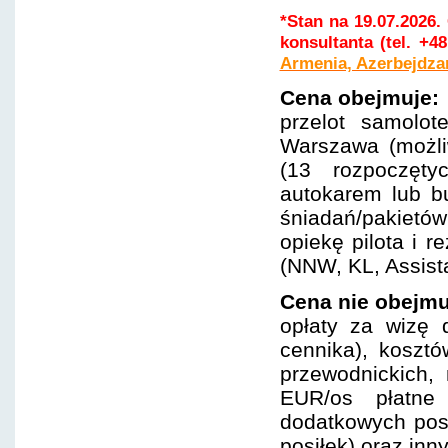
*Stan na 19.07.2026
konsultanta (tel. +4
Armenia, Azerbejdzan
Cena obejmuje:
przelot samolo
Warszawa (możliw
(13 rozpoczęty
autokarem lub b
śniadań/pakietó
opiekę pilota i 
(NNW, KL, Assist
Cena nie obejmu
opłaty za wizę 
cennika), koszt
przewodnickich
EUR/os płatne 
dodatkowych pos
posiłek) oraz in