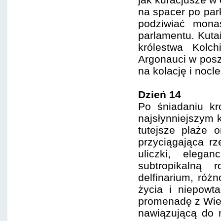
na spacer po par
podziwiać mona
parlamentu. Kutai
królestwa Kolc
Argonauci w posz
na kolację i nocl
Dzień 14
Po śniadaniu kró
najsłynniejszym 
tutejsze plaże 
przyciągająca rz
uliczki, elega
subtropikalną 
delfinarium, róż
życia i niepowt
promenadę z Wieżą
nawiązującą do m