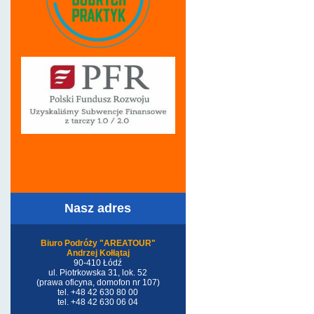
Nasz adres
Biuro Podróży "AREATOUR"
Andrzej Kołłątaj
90-410 Łódź
ul. Piotrkowska 31, lok. 52
(prawa oficyna, domofon nr 107)
tel. +48 42 630 80 00
tel. +48 42 630 06 04