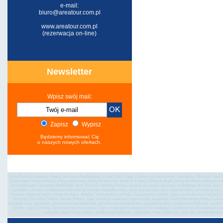
e-mail:
biuro@areatour.com.pl
www.areatour.com.pl
(rezerwacja on-line)
Newsletter
Wpisz swój mail:
Zapisz
Wypisz
Będziemy informować Cię
o naszych nowych ofertach.
Biuro Podróży Areatour, Anglia, Armenia, Azerbejdżan, Chiny, Chile, Egipt, Chorwacja, Kazachstan, Kambodża, Meksyk, Peru,Tu
Uzbekistanu, bilety lotnicze, bilety autokarowe, bilety do Niemiec, bilety do Francji, bilety do Anglii, bilety do Włoch, ubezpiec
do Uzbekistanu, sylwester 2018/2019, narty, Dolomiti, Włochy, Polska, Austria, wycieczki na kresy, na Białoruś, do Rosji, wi
sylwester, jarmark świąteczny, wielkanocny, kaziuki, majówka, rejsy, rejsy turystyczne, rejsy, rejsy morskie, morskie, promy, st
imprezy, bilety na mecze, bilety do teatru, Autokar, biuro podróży w łodzi, biura podróży włodzi, rejsy wycieczkowe, tropical is
Ecolines, Eurolines Polska, Becker Reisen, Agat, wakacje, weekend, wypoczynek, przejazdy, miedzynarodowe, bilety, Czarnogó
wyjazdy, narty, sylwester, jarmark boonarodzeniowy, jarmarki boonarodzeniowe, wyjazd na narty, sanatoria na białorusi, sanatoria 
morski, rejsy morskie, rejsy rzeczne, cruizy,paryż, rzym, medjugorie, pielgrzyki do medjugorie, pielgrzymki do maeksyku, p
ochryda, litwa, łotwa, estonia, polska, bal kapitański, stena line, tt line, polferries, esta, eta, wiza el