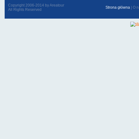
Copyright 2006-2014 by Areatour
Strona główna
|
O n
All Rights Reserved