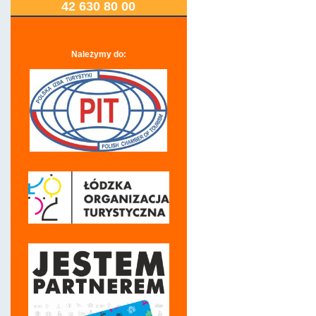
42 630 80 00
Należymy do: