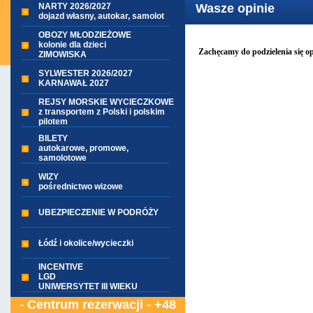
NARTY 2026/2027
Wasze opinie
dojazd własny, autokar, samolot
OBOZY MŁODZIEŻOWE
kolonie dla dzieci
Zachęcamy do podzielenia się o
ZIMOWISKA
SYLWESTER 2026/2027
KARNAWAŁ 2027
REJSY MORSKIE WYCIECZKOWE
z transportem z Polski i polskim
pilotem
BILETY
autokarowe, promowe,
samolotowe
WIZY
pośrednictwo wizowe
UBEZPIECZENIE W PODRÓŻY
Łódź i okolice/wycieczki
INCENTIVE
LGD
UNIWERSYTET III WIEKU
- Centrum rezerwacji - +48