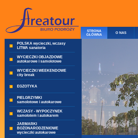
STRONA
O NAS
GŁÓWNA
POLSKA wycieczki, wczasy
LITWA sanatoria
WYCIECZKI OBJAZDOWE
autokarowe i samolotowe
WYCIECZKI WEEKENDOWE
city break
EGZOTYKA
PIELGRZYMKI
samolotowe i autokarowe
WCZASY - WYPOCZYNEK
samolotem i autokarem
JARMARKI
BOŻONARODZENIOWE
wycieczki autokarowe